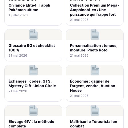
Collection Premium Méga-
On lance Elite4 : l’appli
Amphinobi-ex : Une
Pokémon ultime
puissance qui frappe fort
1 juillet 2026
21 mai 2026
Glossaire 9G et checklist
Personnalisation : tenues,
100 %
monture, Photo Roto
21 mai 2026
21 mai 2026
Échanges : codes, GTS,
Économie : gagner de
Mystery Gift, Union Circle
l’argent, vendre, Auction
House
21 mai 2026
21 mai 2026
Élevage 6IV : la méthode
Maîtriser le Téracristal en
complète
combat