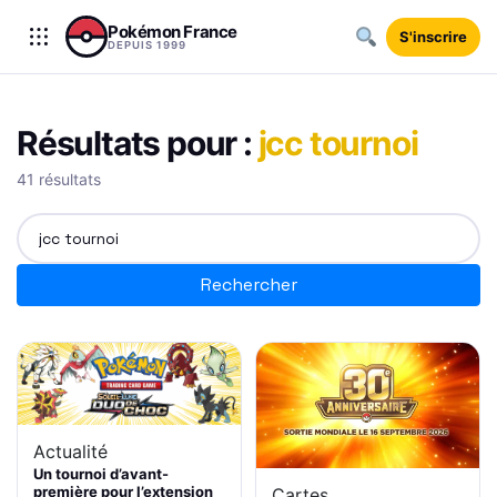
Aller au contenu
Pokémon France
S'inscrire
DEPUIS 1999
Résultats pour :
jcc tournoi
41 résultats
Rechercher
Rechercher
Actualité
Un tournoi d’avant-
première pour l’extension
Cartes