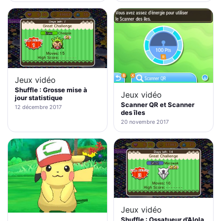
Jeux vidéo
Shuffle : Grosse mise à
Jeux vidéo
jour statistique
Scanner QR et Scanner
12 décembre 2017
des îles
20 novembre 2017
Jeux vidéo
Shuffle : Ossatueur d’Alola