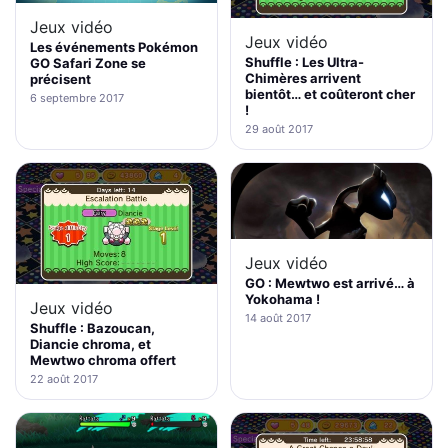
Jeux vidéo
Jeux vidéo
Les événements Pokémon
Shuffle : Les Ultra-
GO Safari Zone se
Chimères arrivent
précisent
bientôt… et coûteront cher
6 septembre 2017
!
29 août 2017
Jeux vidéo
GO : Mewtwo est arrivé… à
Yokohama !
Jeux vidéo
14 août 2017
Shuffle : Bazoucan,
Diancie chroma, et
Mewtwo chroma offert
22 août 2017