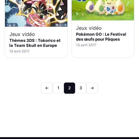
Jeux vidéo
Jeux vidéo
Pokémon GO : Le Festival
des œufs pour Pâques
Thèmes 3DS : Tokorico et
13 avril 2017
la Team Skull en Europe
13 avril 2017
Pagination
←
1
2
3
→
des
publications