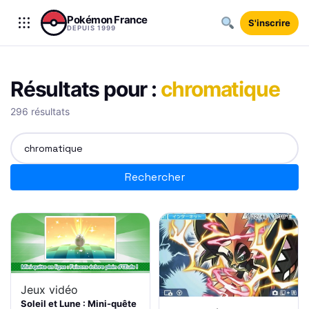
Aller au contenu
Pokémon France
S'inscrire
DEPUIS 1999
Résultats pour :
chromatique
296 résultats
Rechercher
Rechercher
Jeux vidéo
Soleil et Lune : Mini-quête