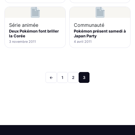
Série animée
Communauté
Deux Pokémon font briller
Pokémon présent samedi à
la Corée
Japan Party
3 novembre 2011
4 avril 2011
Pagination
←
1
2
3
des
publications