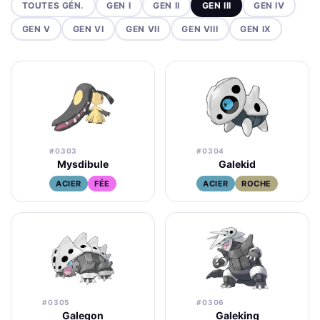
TOUTES GÉN.
GEN I
GEN II
GEN III
GEN IV
GEN V
GEN VI
GEN VII
GEN VIII
GEN IX
#0303
#0304
Mysdibule
Galekid
ACIER
FÉE
ACIER
ROCHE
#0305
#0306
Galegon
Galeking