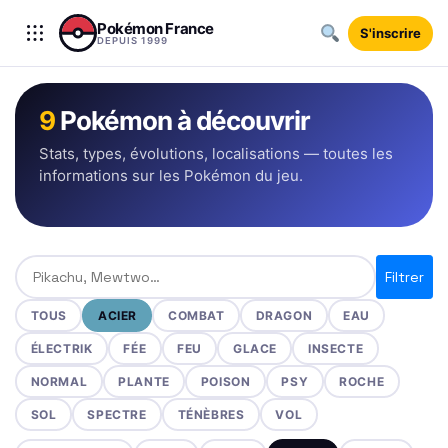
Aller au contenu
Pokémon France
S'inscrire
DEPUIS 1999
9
Pokémon à découvrir
Stats, types, évolutions, localisations — toutes les
informations sur les Pokémon du jeu.
Rechercher un Pokémon
Filtrer
TOUS
ACIER
COMBAT
DRAGON
EAU
ÉLECTRIK
FÉE
FEU
GLACE
INSECTE
NORMAL
PLANTE
POISON
PSY
ROCHE
SOL
SPECTRE
TÉNÈBRES
VOL