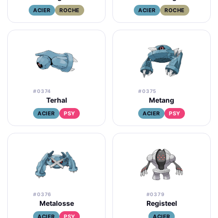
ACIER
ROCHE
ACIER
ROCHE
#0374
#0375
Terhal
Metang
ACIER
PSY
ACIER
PSY
#0376
#0379
Metalosse
Registeel
ACIER
PSY
ACIER