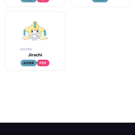
#0385
Jirachi
ACIER
PSY