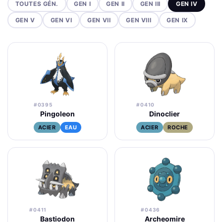
TOUTES GÉN.
GEN I
GEN II
GEN III
GEN IV
GEN V
GEN VI
GEN VII
GEN VIII
GEN IX
#0395
#0410
Pingoleon
Dinoclier
ACIER
EAU
ACIER
ROCHE
#0411
#0436
Bastiodon
Archeomire