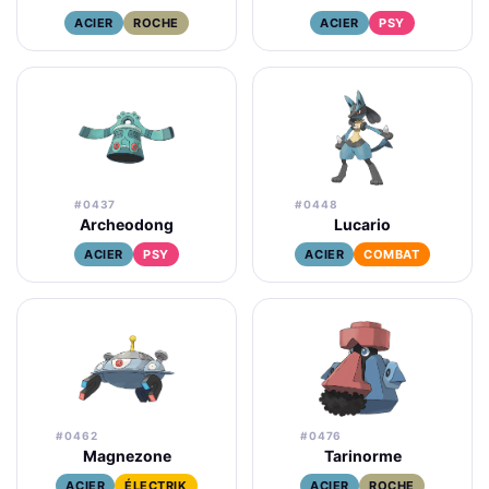
ACIER
ROCHE
ACIER
PSY
#0437
#0448
Archeodong
Lucario
ACIER
PSY
ACIER
COMBAT
#0462
#0476
Magnezone
Tarinorme
ACIER
ÉLECTRIK
ACIER
ROCHE