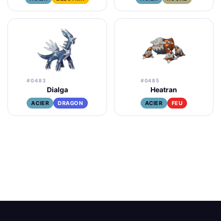
#0483
#0485
Dialga
Heatran
ACIER
DRAGON
ACIER
FEU