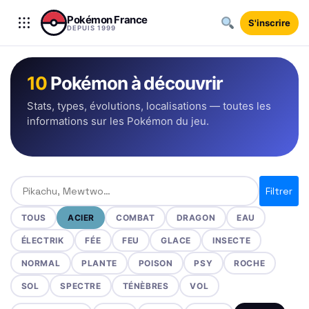
Aller au contenu
Pokémon France
S'inscrire
DEPUIS 1999
10
Pokémon à découvrir
Stats, types, évolutions, localisations — toutes les
informations sur les Pokémon du jeu.
Rechercher un Pokémon
Filtrer
TOUS
ACIER
COMBAT
DRAGON
EAU
ÉLECTRIK
FÉE
FEU
GLACE
INSECTE
NORMAL
PLANTE
POISON
PSY
ROCHE
SOL
SPECTRE
TÉNÈBRES
VOL