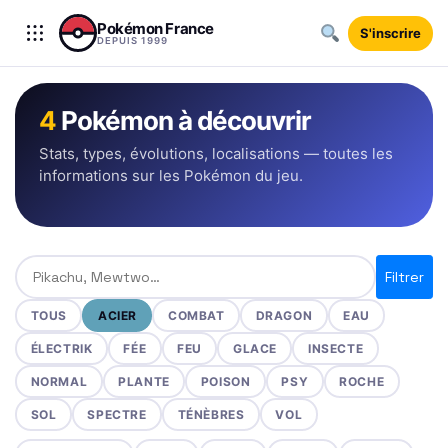
Aller au contenu
Pokémon France
S'inscrire
DEPUIS 1999
4
Pokémon à découvrir
Stats, types, évolutions, localisations — toutes les
informations sur les Pokémon du jeu.
Rechercher un Pokémon
Filtrer
TOUS
ACIER
COMBAT
DRAGON
EAU
ÉLECTRIK
FÉE
FEU
GLACE
INSECTE
NORMAL
PLANTE
POISON
PSY
ROCHE
SOL
SPECTRE
TÉNÈBRES
VOL