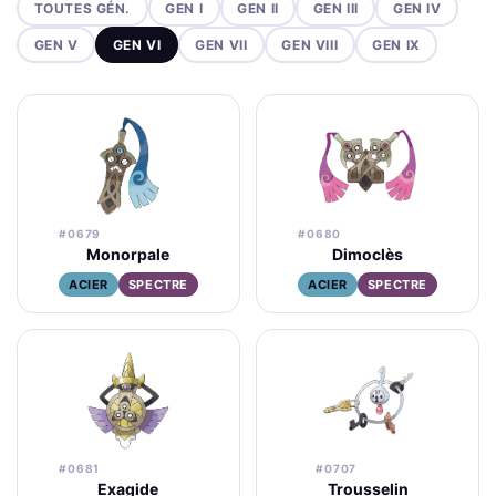
TOUTES GÉN.
GEN I
GEN II
GEN III
GEN IV
GEN V
GEN VI
GEN VII
GEN VIII
GEN IX
#0679
#0680
Monorpale
Dimoclès
ACIER
SPECTRE
ACIER
SPECTRE
#0681
#0707
Exagide
Trousselin