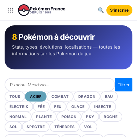
Aller au contenu
Pokémon France
S'inscrire
DEPUIS 1999
8
Pokémon à découvrir
Stats, types, évolutions, localisations — toutes les
informations sur les Pokémon du jeu.
Rechercher un Pokémon
Filtrer
TOUS
ACIER
COMBAT
DRAGON
EAU
ÉLECTRIK
FÉE
FEU
GLACE
INSECTE
NORMAL
PLANTE
POISON
PSY
ROCHE
SOL
SPECTRE
TÉNÈBRES
VOL