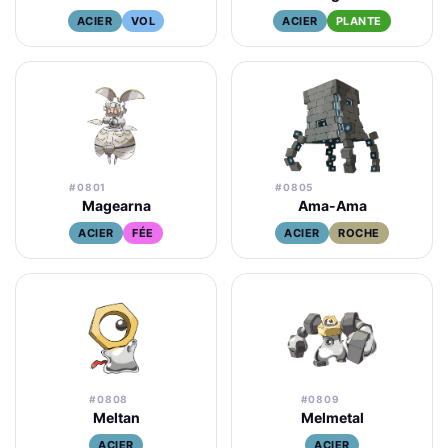
ACIER
VOL
ACIER
PLANTE
#0801
#0805
Magearna
Ama-Ama
ACIER
FÉE
ACIER
ROCHE
#0808
#0809
Meltan
Melmetal
ACIER
ACIER