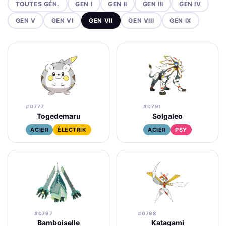
TOUTES GÉN.
GEN I
GEN II
GEN III
GEN IV
GEN V
GEN VI
GEN VII
GEN VIII
GEN IX
#0777
#0791
Togedemaru
Solgaleo
ACIER
ÉLECTRIK
ACIER
PSY
#0797
#0798
Bamboiselle
Katagami