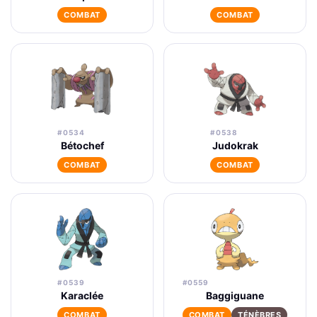
COMBAT
COMBAT
#0534
#0538
Bétochef
Judokrak
COMBAT
COMBAT
#0539
#0559
Karaclée
Baggiguane
COMBAT
COMBAT
TÉNÈBRES