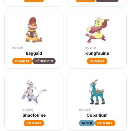
#0560
#0619
Baggaïd
Kungfouine
COMBAT
TÉNÈBRES
COMBAT
#0620
#0638
Shaofouine
Cobaltium
COMBAT
ACIER
COMBAT