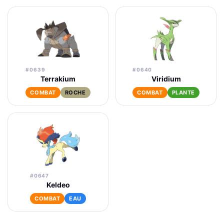
#0639
#0640
Terrakium
Viridium
COMBAT
ROCHE
COMBAT
PLANTE
#0647
Keldeo
COMBAT
EAU