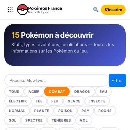
Aller au contenu
Pokémon France
S'inscrire
DEPUIS 1999
15
Pokémon à découvrir
Stats, types, évolutions, localisations — toutes les
informations sur les Pokémon du jeu.
Rechercher un Pokémon
Filtrer
TOUS
ACIER
COMBAT
DRAGON
EAU
ÉLECTRIK
FÉE
FEU
GLACE
INSECTE
NORMAL
PLANTE
POISON
PSY
ROCHE
SOL
SPECTRE
TÉNÈBRES
VOL