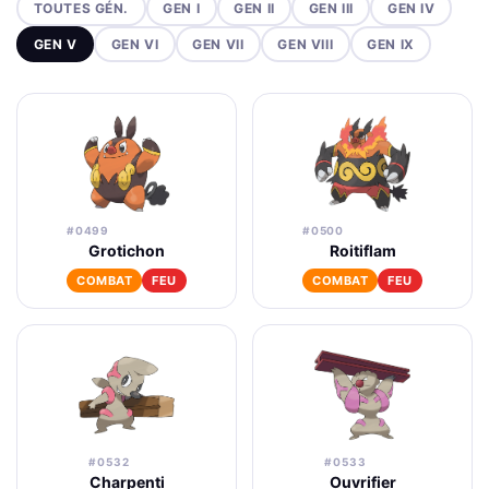
TOUTES GÉN.
GEN I
GEN II
GEN III
GEN IV
GEN V
GEN VI
GEN VII
GEN VIII
GEN IX
#0499
#0500
Grotichon
Roitiflam
COMBAT
FEU
COMBAT
FEU
#0532
#0533
Charpenti
Ouvrifier