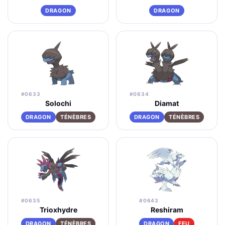
DRAGON
DRAGON
#0633
#0634
Solochi
Diamat
DRAGON
TÉNÈBRES
DRAGON
TÉNÈBRES
#0635
#0643
Trioxhydre
Reshiram
DRAGON
TÉNÈBRES
DRAGON
FEU