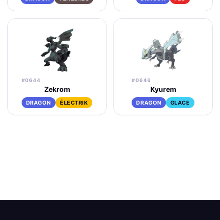
#0644
#0646
Zekrom
Kyurem
DRAGON
ÉLECTRIK
DRAGON
GLACE