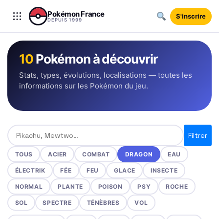
Aller au contenu
Pokémon France
S'inscrire
DEPUIS 1999
10
Pokémon à découvrir
Stats, types, évolutions, localisations — toutes les
informations sur les Pokémon du jeu.
Rechercher un Pokémon
Filtrer
TOUS
ACIER
COMBAT
DRAGON
EAU
ÉLECTRIK
FÉE
FEU
GLACE
INSECTE
NORMAL
PLANTE
POISON
PSY
ROCHE
SOL
SPECTRE
TÉNÈBRES
VOL