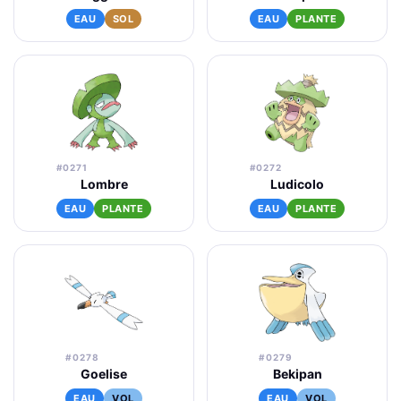
EAU
SOL
EAU
PLANTE
#0271
#0272
Lombre
Ludicolo
EAU
PLANTE
EAU
PLANTE
#0278
#0279
Goelise
Bekipan
EAU
VOL
EAU
VOL