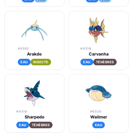
#0283
#0318
Arakdo
Carvanha
EAU
INSECTE
EAU
TÉNÈBRES
#0319
#0320
Sharpedo
Wailmer
EAU
TÉNÈBRES
EAU