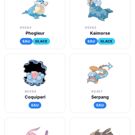
#0364
#0365
Phogleur
Kaimorse
EAU
GLACE
EAU
GLACE
#0366
#0367
Coquiperl
Serpang
EAU
EAU