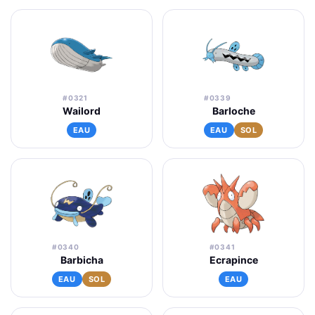
#0321
#0339
Wailord
Barloche
EAU
EAU
SOL
#0340
#0341
Barbicha
Ecrapince
EAU
SOL
EAU