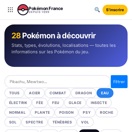
Aller au contenu
Pokémon France
S'inscrire
DEPUIS 1999
28
Pokémon à découvrir
Stats, types, évolutions, localisations — toutes les
informations sur les Pokémon du jeu.
Rechercher un Pokémon
Filtrer
TOUS
ACIER
COMBAT
DRAGON
EAU
ÉLECTRIK
FÉE
FEU
GLACE
INSECTE
NORMAL
PLANTE
POISON
PSY
ROCHE
SOL
SPECTRE
TÉNÈBRES
VOL