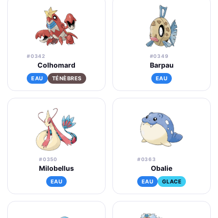
#0342
#0349
Colhomard
Barpau
EAU
TÉNÈBRES
EAU
#0350
#0363
Milobellus
Obalie
EAU
EAU
GLACE