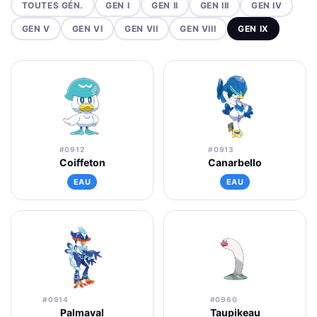
TOUTES GÉN.
GEN I
GEN II
GEN III
GEN IV
GEN V
GEN VI
GEN VII
GEN VIII
GEN IX
#0912
#0913
Coiffeton
Canarbello
EAU
EAU
#0914
#0960
Palmaval
Taupikeau