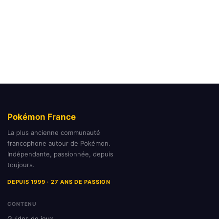
Pokémon France
La plus ancienne communauté
francophone autour de Pokémon.
Indépendante, passionnée, depuis
toujours.
DEPUIS 1999 · 27 ANS DE PASSION
CONTENU
Guides de jeux