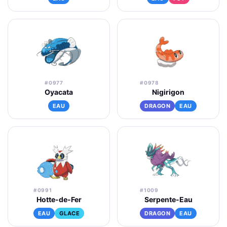
#0977
#0978
Oyacata
Nigirigon
EAU
DRAGON
EAU
#0991
#1009
Hotte-de-Fer
Serpente-Eau
EAU
GLACE
DRAGON
EAU