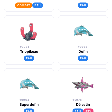
COMBAT
EAU
EAU
#0961
#0963
Triopikeau
Dofin
EAU
EAU
#0964
#0976
Superdofin
Délestin
EAU
EAU
PSY