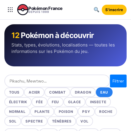
Aller au contenu
Pokémon France
S'inscrire
DEPUIS 1999
12
Pokémon à découvrir
Stats, types, évolutions, localisations — toutes les
informations sur les Pokémon du jeu.
Rechercher un Pokémon
Filtrer
TOUS
ACIER
COMBAT
DRAGON
EAU
ÉLECTRIK
FÉE
FEU
GLACE
INSECTE
NORMAL
PLANTE
POISON
PSY
ROCHE
SOL
SPECTRE
TÉNÈBRES
VOL