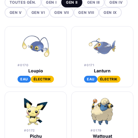
TOUTES GÉN.
GEN I
GEN II
GEN III
GEN IV
GEN V
GEN VI
GEN VII
GEN VIII
GEN IX
#0170
#0171
Loupio
Lanturn
EAU
ÉLECTRIK
EAU
ÉLECTRIK
#0172
#0179
Pichu
Wattouat