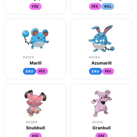
FÉE
FÉE
VOL
#0183
#0184
Marill
Azumarill
EAU
FÉE
EAU
FÉE
#0209
#0210
Snubbull
Granbull
FÉE
FÉE