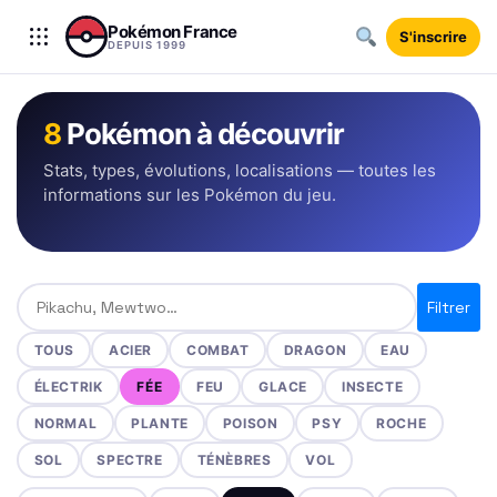
Aller au contenu
Pokémon France
S'inscrire
DEPUIS 1999
8
Pokémon à découvrir
Stats, types, évolutions, localisations — toutes les
informations sur les Pokémon du jeu.
Rechercher un Pokémon
Filtrer
TOUS
ACIER
COMBAT
DRAGON
EAU
ÉLECTRIK
FÉE
FEU
GLACE
INSECTE
NORMAL
PLANTE
POISON
PSY
ROCHE
SOL
SPECTRE
TÉNÈBRES
VOL