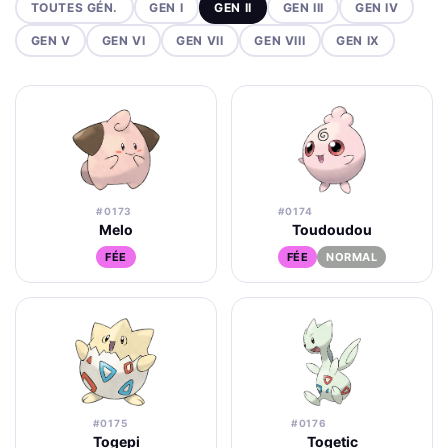
TOUTES GÉN.
GEN I
GEN II
GEN III
GEN IV
GEN V
GEN VI
GEN VII
GEN VIII
GEN IX
#0173
#0174
Melo
Toudoudou
FÉE
FÉE
NORMAL
#0175
#0176
Togepi
Togetic