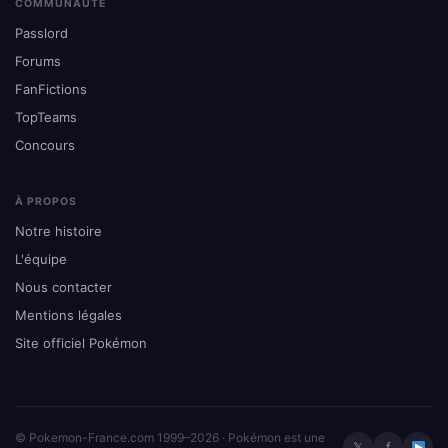
COMMUNAUTÉ
Passlord
Forums
FanFictions
TopTeams
Concours
À PROPOS
Notre histoire
L'équipe
Nous contacter
Mentions légales
Site officiel Pokémon
© Pokemon-France.com 1999–2026 · Pokémon est une
𝕏
f