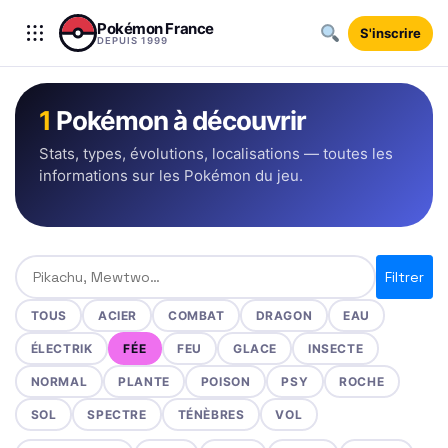
Aller au contenu
Pokémon France
S'inscrire
DEPUIS 1999
1
Pokémon à découvrir
Stats, types, évolutions, localisations — toutes les
informations sur les Pokémon du jeu.
Rechercher un Pokémon
Filtrer
TOUS
ACIER
COMBAT
DRAGON
EAU
ÉLECTRIK
FÉE
FEU
GLACE
INSECTE
NORMAL
PLANTE
POISON
PSY
ROCHE
SOL
SPECTRE
TÉNÈBRES
VOL