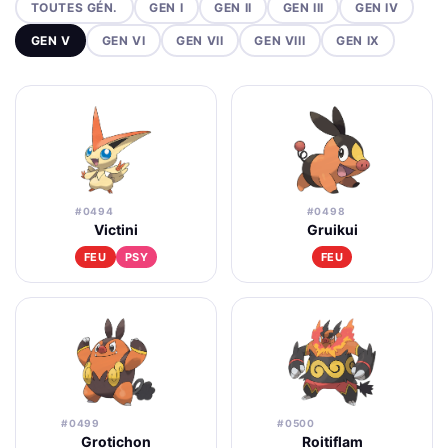
TOUTES GÉN.
GEN I
GEN II
GEN III
GEN IV
GEN V
GEN VI
GEN VII
GEN VIII
GEN IX
#0494
#0498
Victini
Gruikui
FEU
PSY
FEU
#0499
#0500
Grotichon
Roitiflam