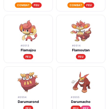
COMBAT
FEU
COMBAT
FEU
#0513
#0514
Flamajou
Flamoutan
FEU
FEU
#0554
#0555
Darumarond
Darumacho
FEU
FEU
PSY