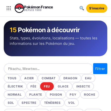
Aller au contenu
Pokémon France
S'inscrire
DEPUIS 1999
15
Pokémon à découvrir
Stats, types, évolutions, localisations — toutes les
informations sur les Pokémon du jeu.
Rechercher un Pokémon
Filtrer
TOUS
ACIER
COMBAT
DRAGON
EAU
ÉLECTRIK
FÉE
FEU
GLACE
INSECTE
NORMAL
PLANTE
POISON
PSY
ROCHE
SOL
SPECTRE
TÉNÈBRES
VOL