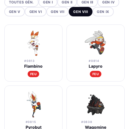
TOUTES GÉN.
GEN I
GEN II
GEN III
GEN IV
GEN V
GEN VI
GEN VII
GEN VIII
GEN IX
#0813
#0814
Flambino
Lapyro
FEU
FEU
#0815
#0838
Pyrobut
Wagomine