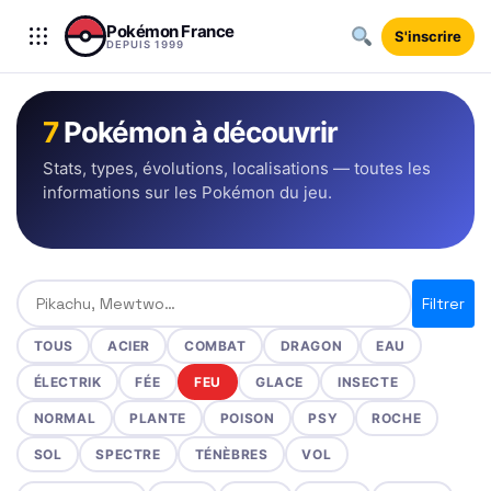
Aller au contenu
Pokémon France
S'inscrire
DEPUIS 1999
7
Pokémon à découvrir
Stats, types, évolutions, localisations — toutes les
informations sur les Pokémon du jeu.
Rechercher un Pokémon
Filtrer
TOUS
ACIER
COMBAT
DRAGON
EAU
ÉLECTRIK
FÉE
FEU
GLACE
INSECTE
NORMAL
PLANTE
POISON
PSY
ROCHE
SOL
SPECTRE
TÉNÈBRES
VOL