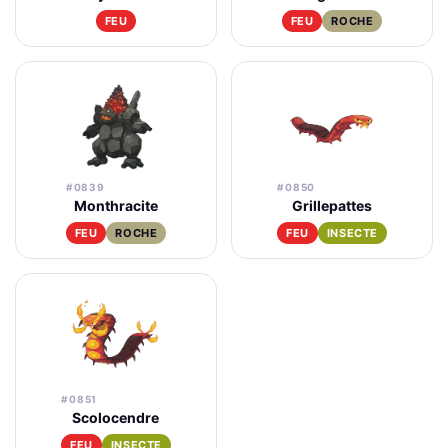
FEU
FEU
ROCHE
#0839
#0850
Monthracite
Grillepattes
FEU
ROCHE
FEU
INSECTE
#0851
Scolocendre
FEU
INSECTE