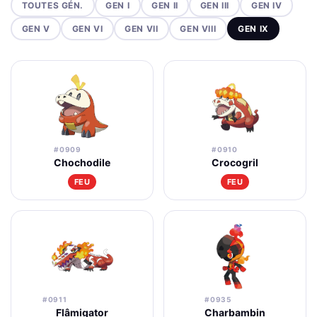
TOUTES GÉN.
GEN I
GEN II
GEN III
GEN IV
GEN V
GEN VI
GEN VII
GEN VIII
GEN IX
#0909
#0910
Chochodile
Crocogril
FEU
FEU
#0911
#0935
Flâmigator
Charbambin