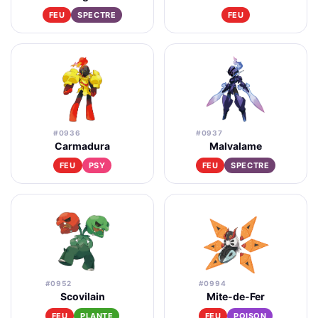
FEU
SPECTRE
FEU
#0936
#0937
Carmadura
Malvalame
FEU
PSY
FEU
SPECTRE
#0952
#0994
Scovilain
Mite-de-Fer
FEU
PLANTE
FEU
POISON