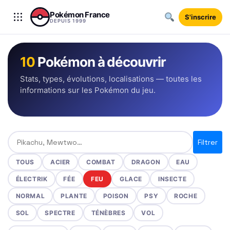
Aller au contenu
Pokémon France
S'inscrire
DEPUIS 1999
10
Pokémon à découvrir
Stats, types, évolutions, localisations — toutes les
informations sur les Pokémon du jeu.
Rechercher un Pokémon
Filtrer
TOUS
ACIER
COMBAT
DRAGON
EAU
ÉLECTRIK
FÉE
FEU
GLACE
INSECTE
NORMAL
PLANTE
POISON
PSY
ROCHE
SOL
SPECTRE
TÉNÈBRES
VOL