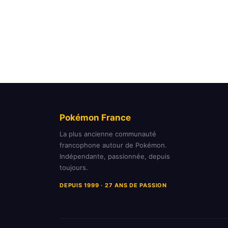
Pokémon France
La plus ancienne communauté
francophone autour de Pokémon.
Indépendante, passionnée, depuis
toujours.
DEPUIS 1999 · 27 ANS DE PASSION