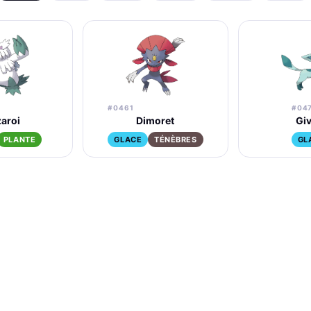
#0461
#04
zaroi
Dimoret
Giv
PLANTE
GLACE
TÉNÈBRES
GL