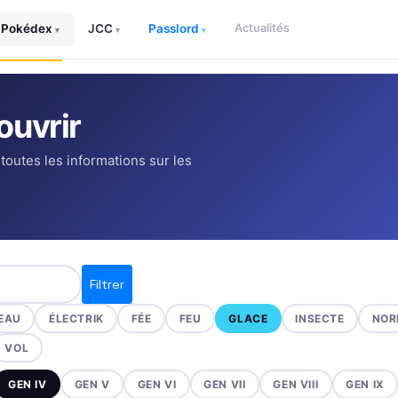
Actualités
Pokédex
JCC
Passlord
▾
▾
▾
uvrir
 toutes les informations sur les
Filtrer
EAU
ÉLECTRIK
FÉE
FEU
GLACE
INSECTE
NOR
VOL
GEN IV
GEN V
GEN VI
GEN VII
GEN VIII
GEN IX