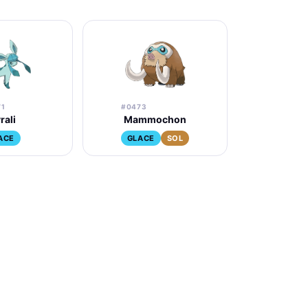
71
#0473
rali
Mammochon
ACE
GLACE
SOL