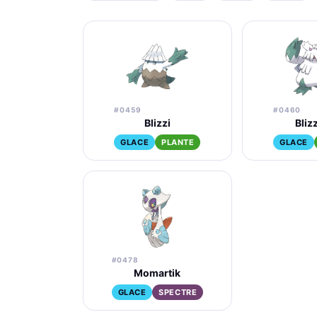
#0459
#0460
Blizzi
Bliz
GLACE
PLANTE
GLACE
#0478
Momartik
GLACE
SPECTRE