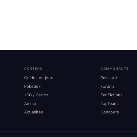
CONTENU
COMMUNAUTÉ
Guides de jeux
Passlord
Pokédex
Forums
JCC / Cartes
FanFictions
Animé
TopTeams
Actualités
Concours