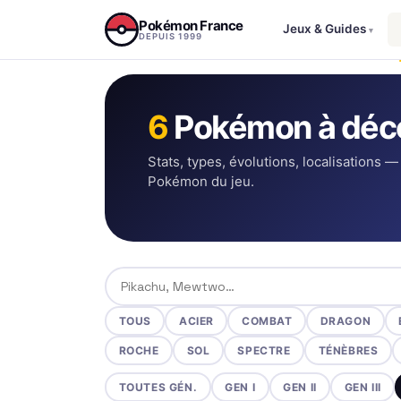
Aller au contenu
Pokémon France
Jeux & Guides
▾
DEPUIS 1999
6
Pokémon à déco
Stats, types, évolutions, localisations —
Pokémon du jeu.
Rechercher un Pokémon
TOUS
ACIER
COMBAT
DRAGON
ROCHE
SOL
SPECTRE
TÉNÈBRES
TOUTES GÉN.
GEN I
GEN II
GEN III