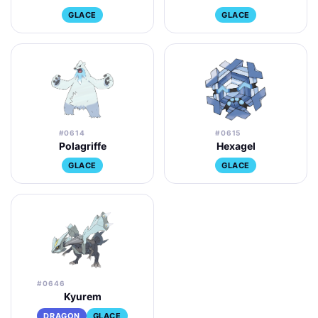
GLACE
GLACE
#0614
#0615
Polagriffe
Hexagel
GLACE
GLACE
#0646
Kyurem
DRAGON
GLACE