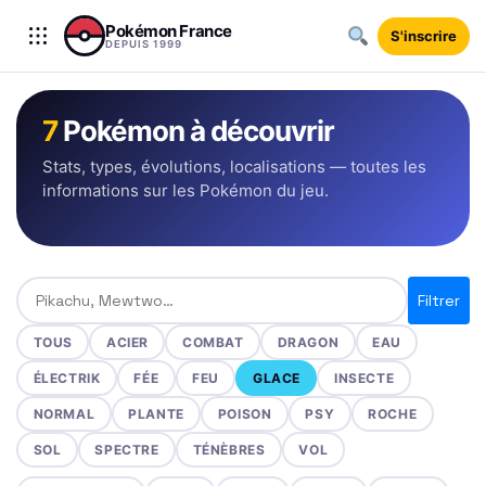
Aller au contenu
Pokémon France
S'inscrire
DEPUIS 1999
7
Pokémon à découvrir
Stats, types, évolutions, localisations — toutes les
informations sur les Pokémon du jeu.
Rechercher un Pokémon
Filtrer
TOUS
ACIER
COMBAT
DRAGON
EAU
ÉLECTRIK
FÉE
FEU
GLACE
INSECTE
NORMAL
PLANTE
POISON
PSY
ROCHE
SOL
SPECTRE
TÉNÈBRES
VOL