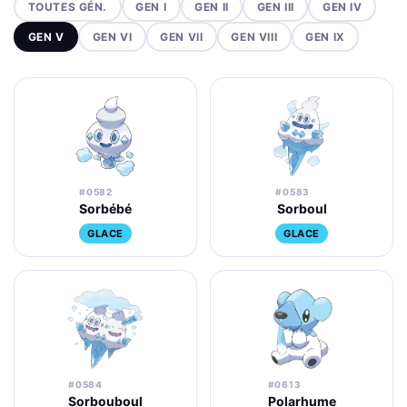
TOUTES GÉN.
GEN I
GEN II
GEN III
GEN IV
GEN V
GEN VI
GEN VII
GEN VIII
GEN IX
#0582
#0583
Sorbébé
Sorboul
GLACE
GLACE
#0584
#0613
Sorbouboul
Polarhume