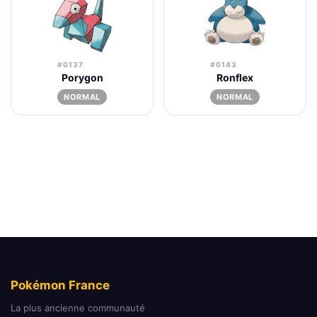
#0137
#0143
Porygon
Ronflex
NORMAL
NORMAL
Pokémon France
La plus ancienne communauté