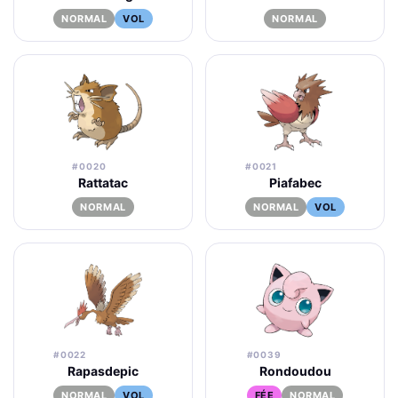
NORMAL
VOL
NORMAL
#0020
#0021
Rattatac
Piafabec
NORMAL
NORMAL
VOL
#0022
#0039
Rapasdepic
Rondoudou
NORMAL
VOL
FÉE
NORMAL