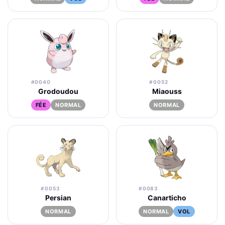
#0040
#0052
Grodoudou
Miaouss
FÉE
NORMAL
NORMAL
#0053
#0083
Persian
Canarticho
NORMAL
NORMAL
VOL