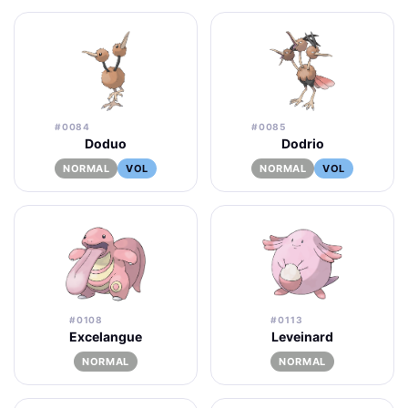
#0084
#0085
Doduo
Dodrio
NORMAL
VOL
NORMAL
VOL
#0108
#0113
Excelangue
Leveinard
NORMAL
NORMAL