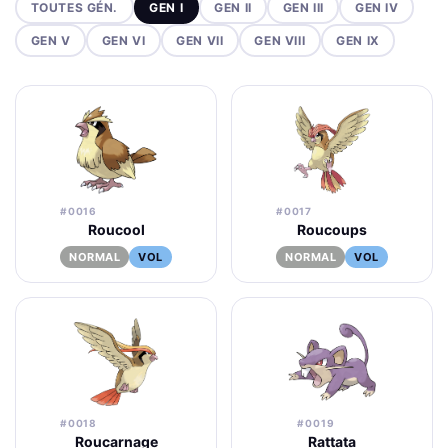
TOUTES GÉN.
GEN I
GEN II
GEN III
GEN IV
GEN V
GEN VI
GEN VII
GEN VIII
GEN IX
#0016
#0017
Roucool
Roucoups
NORMAL
VOL
NORMAL
VOL
#0018
#0019
Roucarnage
Rattata