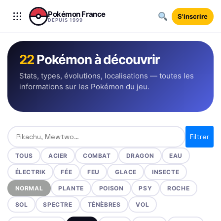
Aller au contenu
Pokémon France
S'inscrire
DEPUIS 1999
22
Pokémon à découvrir
Stats, types, évolutions, localisations — toutes les
informations sur les Pokémon du jeu.
Rechercher un Pokémon
Filtrer
TOUS
ACIER
COMBAT
DRAGON
EAU
ÉLECTRIK
FÉE
FEU
GLACE
INSECTE
NORMAL
PLANTE
POISON
PSY
ROCHE
SOL
SPECTRE
TÉNÈBRES
VOL