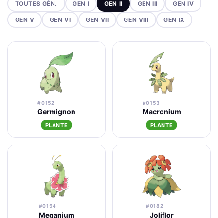
TOUTES GÉN.
GEN I
GEN II
GEN III
GEN IV
GEN V
GEN VI
GEN VII
GEN VIII
GEN IX
#0152
#0153
Germignon
Macronium
PLANTE
PLANTE
#0154
#0182
Meganium
Joliflor