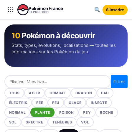
Aller au contenu
Pokémon France
S'inscrire
DEPUIS 1999
10
Pokémon à découvrir
Stats, types, évolutions, localisations — toutes les
informations sur les Pokémon du jeu.
Rechercher un Pokémon
Filtrer
TOUS
ACIER
COMBAT
DRAGON
EAU
ÉLECTRIK
FÉE
FEU
GLACE
INSECTE
NORMAL
PLANTE
POISON
PSY
ROCHE
SOL
SPECTRE
TÉNÈBRES
VOL