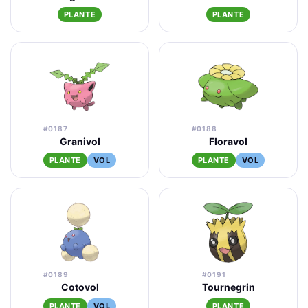
PLANTE
PLANTE
#0187
#0188
Granivol
Floravol
PLANTE
VOL
PLANTE
VOL
#0189
#0191
Cotovol
Tournegrin
PLANTE
VOL
PLANTE