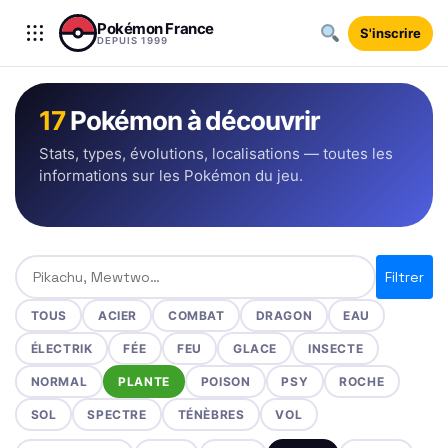
Aller au contenu
Pokémon France
S'inscrire
DEPUIS 1999
17
Pokémon à découvrir
Stats, types, évolutions, localisations — toutes les
informations sur les Pokémon du jeu.
Rechercher un Pokémon
Filtrer
TOUS
ACIER
COMBAT
DRAGON
EAU
ÉLECTRIK
FÉE
FEU
GLACE
INSECTE
NORMAL
PLANTE
POISON
PSY
ROCHE
SOL
SPECTRE
TÉNÈBRES
VOL