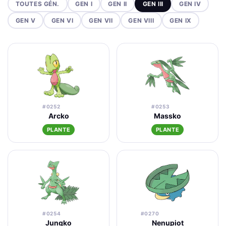
TOUTES GÉN.
GEN I
GEN II
GEN III
GEN IV
GEN V
GEN VI
GEN VII
GEN VIII
GEN IX
#0252
#0253
Arcko
Massko
PLANTE
PLANTE
#0254
#0270
Jungko
Nenupiot