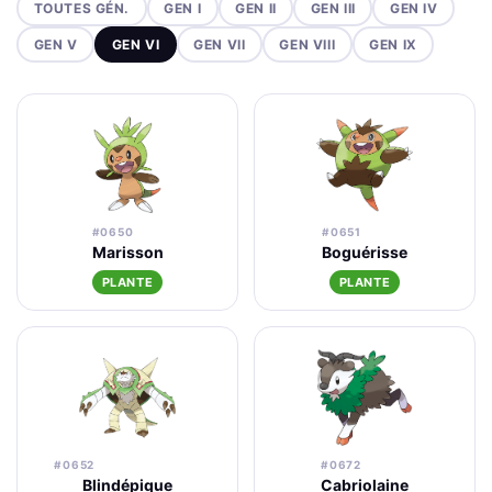
TOUTES GÉN.
GEN I
GEN II
GEN III
GEN IV
GEN V
GEN VI
GEN VII
GEN VIII
GEN IX
#0650
#0651
Marisson
Boguérisse
PLANTE
PLANTE
#0652
#0672
Blindépique
Cabriolaine