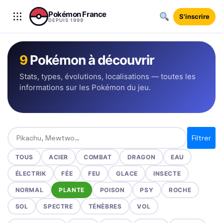
Aller au contenu
Pokémon France
S'inscrire
DEPUIS 1999
9
Pokémon à découvrir
Stats, types, évolutions, localisations — toutes les
informations sur les Pokémon du jeu.
Rechercher un Pokémon
Filtrer
TOUS
ACIER
COMBAT
DRAGON
EAU
ÉLECTRIK
FÉE
FEU
GLACE
INSECTE
NORMAL
PLANTE
POISON
PSY
ROCHE
SOL
SPECTRE
TÉNÈBRES
VOL