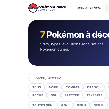
Aller au contenu
Pokémon France
Jeux & Guides
▾
DEPUIS 1999
7
Pokémon à déco
Stats, types, évolutions, localisations —
Pokémon du jeu.
Rechercher un Pokémon
TOUS
ACIER
COMBAT
DRAGON
ROCHE
SOL
SPECTRE
TÉNÈBRES
TOUTES GÉN.
GEN I
GEN II
GEN III