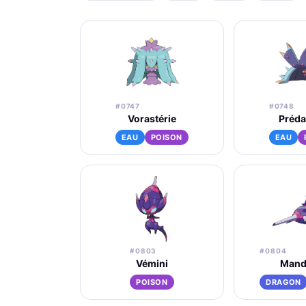
#0747
#0748
Vorastérie
Préda
EAU
POISON
EAU
#0803
#0804
Vémini
Mandr
POISON
DRAGON