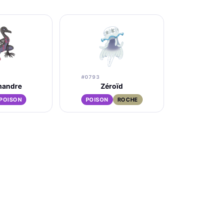
#0793
mandre
Zéroïd
POISON
POISON
ROCHE