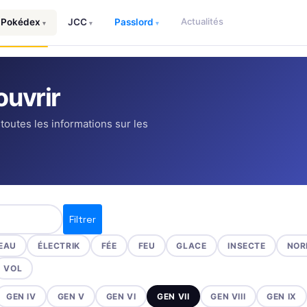
Actualités
Pokédex
JCC
Passlord
▾
▾
▾
uvrir
 toutes les informations sur les
Filtrer
EAU
ÉLECTRIK
FÉE
FEU
GLACE
INSECTE
NOR
VOL
GEN IV
GEN V
GEN VI
GEN VII
GEN VIII
GEN IX