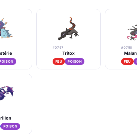
#0757
#0758
stérie
Tritox
Mala
POISON
FEU
POISON
FEU
illon
POISON