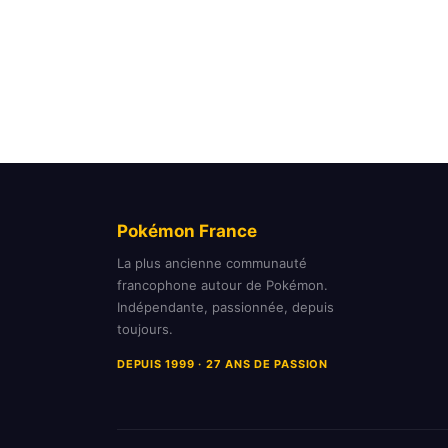
Pokémon France
La plus ancienne communauté
francophone autour de Pokémon.
Indépendante, passionnée, depuis
toujours.
DEPUIS 1999 · 27 ANS DE PASSION