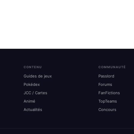
CONTENU
COMMUNAUTÉ
Guides de jeux
Passlord
Pokédex
Forums
JCC / Cartes
FanFictions
Animé
TopTeams
Actualités
Concours