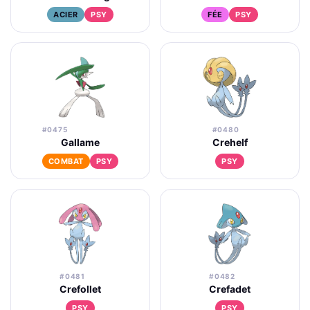
ACIER
PSY
FÉE
PSY
#0475
#0480
Gallame
Crehelf
COMBAT
PSY
PSY
#0481
#0482
Crefollet
Crefadet
PSY
PSY