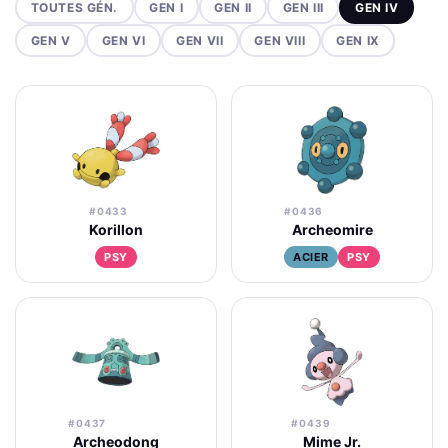
TOUTES GÉN.
GEN I
GEN II
GEN III
GEN IV
GEN V
GEN VI
GEN VII
GEN VIII
GEN IX
#0433
#0436
Korillon
Archeomire
PSY
ACIER
PSY
#0437
#0439
Archeodong
Mime Jr.