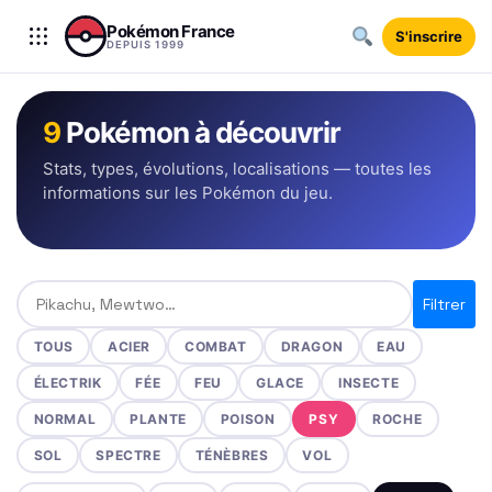
Aller au contenu
Pokémon France
S'inscrire
DEPUIS 1999
9
Pokémon à découvrir
Stats, types, évolutions, localisations — toutes les
informations sur les Pokémon du jeu.
Rechercher un Pokémon
Filtrer
TOUS
ACIER
COMBAT
DRAGON
EAU
ÉLECTRIK
FÉE
FEU
GLACE
INSECTE
NORMAL
PLANTE
POISON
PSY
ROCHE
SOL
SPECTRE
TÉNÈBRES
VOL