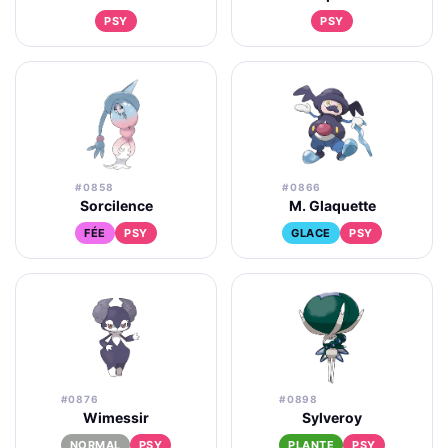
PSY
PSY
#0858
#0866
Sorcilence
M. Glaquette
FÉE
PSY
GLACE
PSY
#0876
#0898
Wimessir
Sylveroy
NORMAL
PSY
PLANTE
PSY