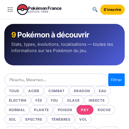
Aller au contenu
Pokémon France
S'inscrire
DEPUIS 1999
9
Pokémon à découvrir
Stats, types, évolutions, localisations — toutes les
informations sur les Pokémon du jeu.
Rechercher un Pokémon
Filtrer
TOUS
ACIER
COMBAT
DRAGON
EAU
ÉLECTRIK
FÉE
FEU
GLACE
INSECTE
NORMAL
PLANTE
POISON
PSY
ROCHE
SOL
SPECTRE
TÉNÈBRES
VOL