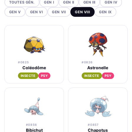
TOUTES GÉN.
GEN I
GEN II
GEN III
GEN IV
GEN V
GEN VI
GEN VII
GEN VIII
GEN IX
#0825
#0826
Coléodôme
Astronelle
INSECTE
PSY
INSECTE
PSY
#0856
#0857
Bibichut
Chapotus