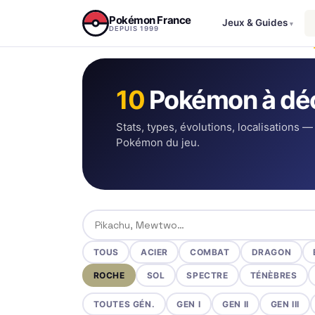
Aller au contenu
Pokémon France
Jeux & Guides
▾
DEPUIS 1999
10
Pokémon à déc
Stats, types, évolutions, localisations —
Pokémon du jeu.
Rechercher un Pokémon
TOUS
ACIER
COMBAT
DRAGON
ROCHE
SOL
SPECTRE
TÉNÈBRES
TOUTES GÉN.
GEN I
GEN II
GEN III