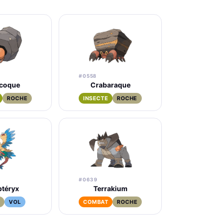
#0558
icoque
Crabaraque
ROCHE
INSECTE
ROCHE
#0639
ptéryx
Terrakium
E
VOL
COMBAT
ROCHE