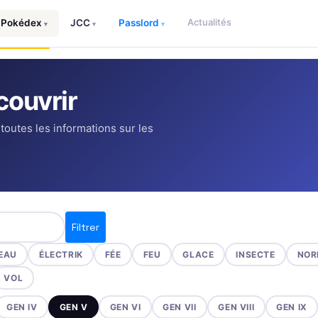
Actualités
Pokédex
JCC
Passlord
▾
▾
▾
ouvrir
 toutes les informations sur les
Filtrer
EAU
ÉLECTRIK
FÉE
FEU
GLACE
INSECTE
NOR
VOL
GEN IV
GEN V
GEN VI
GEN VII
GEN VIII
GEN IX