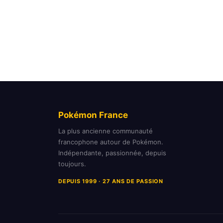
Pokémon France
La plus ancienne communauté
francophone autour de Pokémon.
Indépendante, passionnée, depuis
toujours.
DEPUIS 1999 · 27 ANS DE PASSION