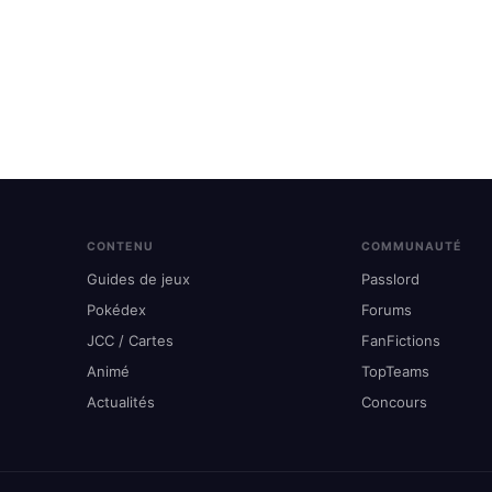
CONTENU
COMMUNAUTÉ
Guides de jeux
Passlord
Pokédex
Forums
JCC / Cartes
FanFictions
Animé
TopTeams
Actualités
Concours