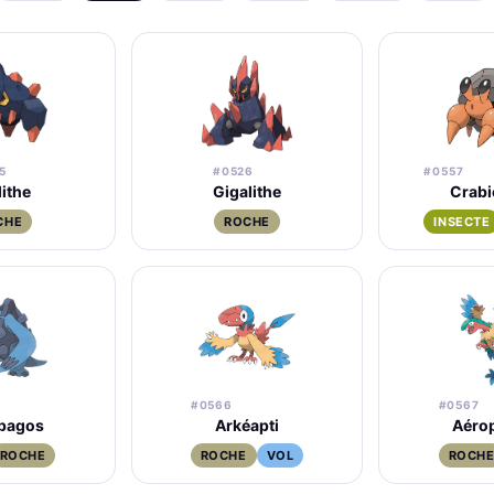
5
#0526
#0557
ithe
Gigalithe
Crab
CHE
ROCHE
INSECTE
#0566
#0567
pagos
Arkéapti
Aéro
ROCHE
ROCHE
VOL
ROCH