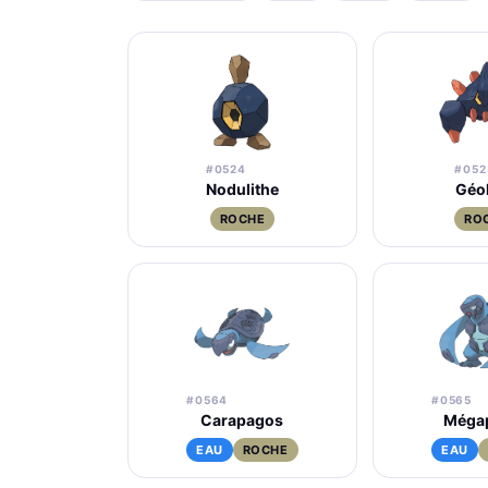
#0524
#052
Nodulithe
Géol
ROCHE
RO
#0564
#0565
Carapagos
Méga
EAU
ROCHE
EAU