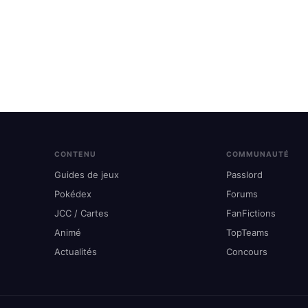
CONTENU
COMMUNAUTÉ
Guides de jeux
Passlord
Pokédex
Forums
JCC / Cartes
FanFictions
Animé
TopTeams
Actualités
Concours