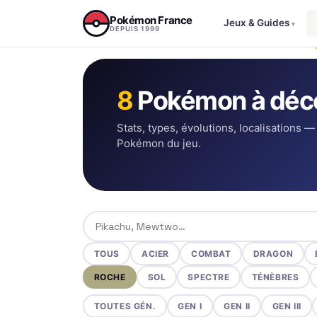
Aller au contenu
Pokémon France
Jeux & Guides
▾
DEPUIS 1999
8
Pokémon à déco
Stats, types, évolutions, localisations —
Pokémon du jeu.
Rechercher un Pokémon
TOUS
ACIER
COMBAT
DRAGON
ROCHE
SOL
SPECTRE
TÉNÈBRES
TOUTES GÉN.
GEN I
GEN II
GEN III