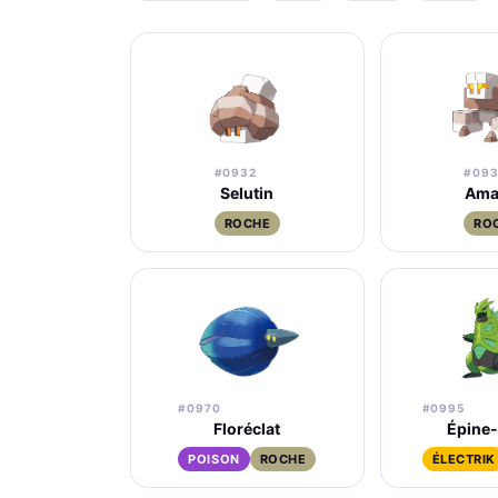
#0932
#09
Selutin
Ama
ROCHE
RO
#0970
#0995
Floréclat
Épine-
POISON
ROCHE
ÉLECTRIK