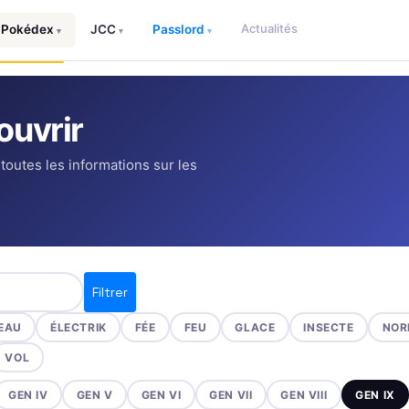
Actualités
Pokédex
JCC
Passlord
▾
▾
▾
uvrir
 toutes les informations sur les
Filtrer
EAU
ÉLECTRIK
FÉE
FEU
GLACE
INSECTE
NOR
VOL
GEN IV
GEN V
GEN VI
GEN VII
GEN VIII
GEN IX