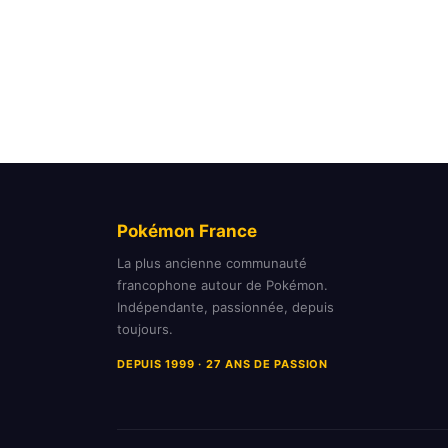
Pokémon France
La plus ancienne communauté
francophone autour de Pokémon.
Indépendante, passionnée, depuis
toujours.
DEPUIS 1999 · 27 ANS DE PASSION