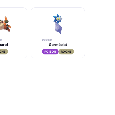
50
#0969
paroi
Germéclat
CHE
POISON
ROCHE