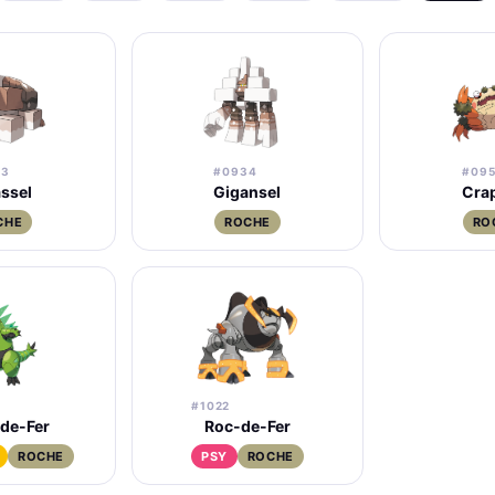
33
#0934
#09
ssel
Gigansel
Cra
CHE
ROCHE
RO
#1022
de-Fer
Roc-de-Fer
ROCHE
PSY
ROCHE