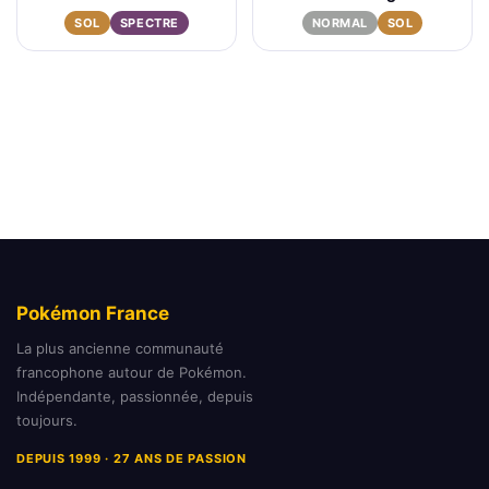
SOL
SPECTRE
NORMAL
SOL
Pokémon France
La plus ancienne communauté
francophone autour de Pokémon.
Indépendante, passionnée, depuis
toujours.
DEPUIS 1999 · 27 ANS DE PASSION