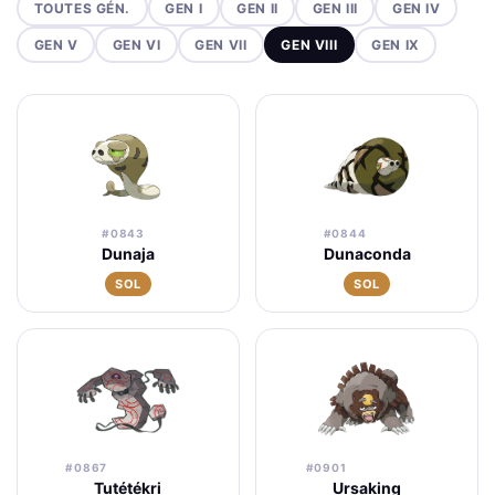
TOUTES GÉN.
GEN I
GEN II
GEN III
GEN IV
GEN V
GEN VI
GEN VII
GEN VIII
GEN IX
#0843
#0844
Dunaja
Dunaconda
SOL
SOL
#0867
#0901
Tutétékri
Ursaking