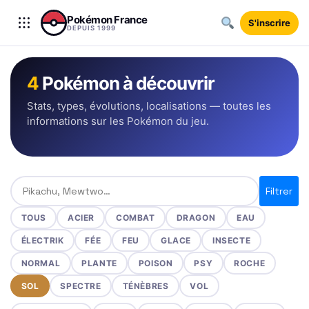
Aller au contenu
Pokémon France
S'inscrire
DEPUIS 1999
4
Pokémon à découvrir
Stats, types, évolutions, localisations — toutes les
informations sur les Pokémon du jeu.
Rechercher un Pokémon
Filtrer
TOUS
ACIER
COMBAT
DRAGON
EAU
ÉLECTRIK
FÉE
FEU
GLACE
INSECTE
NORMAL
PLANTE
POISON
PSY
ROCHE
SOL
SPECTRE
TÉNÈBRES
VOL