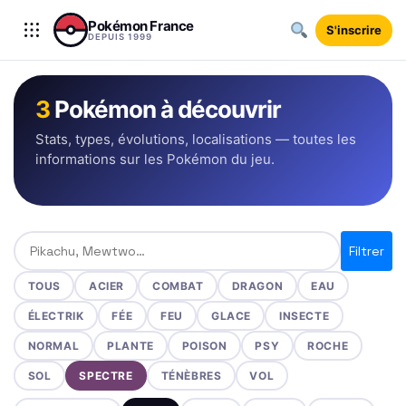
Aller au contenu
Pokémon France
S'inscrire
DEPUIS 1999
3
Pokémon à découvrir
Stats, types, évolutions, localisations — toutes les
informations sur les Pokémon du jeu.
Rechercher un Pokémon
Filtrer
TOUS
ACIER
COMBAT
DRAGON
EAU
ÉLECTRIK
FÉE
FEU
GLACE
INSECTE
NORMAL
PLANTE
POISON
PSY
ROCHE
SOL
SPECTRE
TÉNÈBRES
VOL