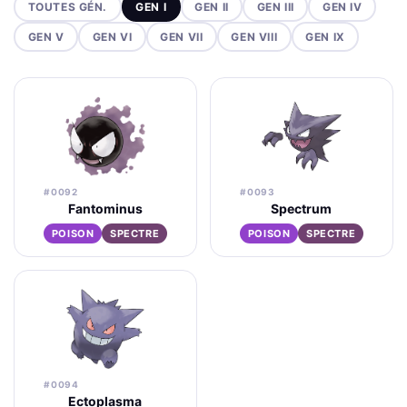
TOUTES GÉN.
GEN I
GEN II
GEN III
GEN IV
GEN V
GEN VI
GEN VII
GEN VIII
GEN IX
#0092
#0093
Fantominus
Spectrum
POISON
SPECTRE
POISON
SPECTRE
#0094
Ectoplasma