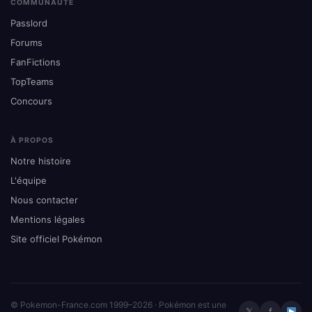
COMMUNAUTÉ
Passlord
Forums
FanFictions
TopTeams
Concours
À PROPOS
Notre histoire
L'équipe
Nous contacter
Mentions légales
Site officiel Pokémon
© Pokemon-France.com 1999–2026 · Pokémon est une
𝕏
f