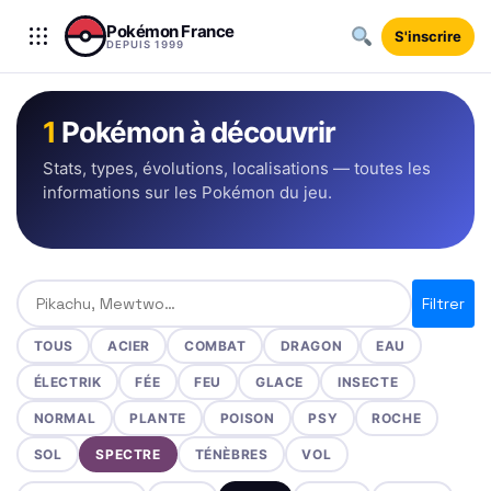
Aller au contenu
Pokémon France
S'inscrire
DEPUIS 1999
1
Pokémon à découvrir
Stats, types, évolutions, localisations — toutes les
informations sur les Pokémon du jeu.
Rechercher un Pokémon
Filtrer
TOUS
ACIER
COMBAT
DRAGON
EAU
ÉLECTRIK
FÉE
FEU
GLACE
INSECTE
NORMAL
PLANTE
POISON
PSY
ROCHE
SOL
SPECTRE
TÉNÈBRES
VOL