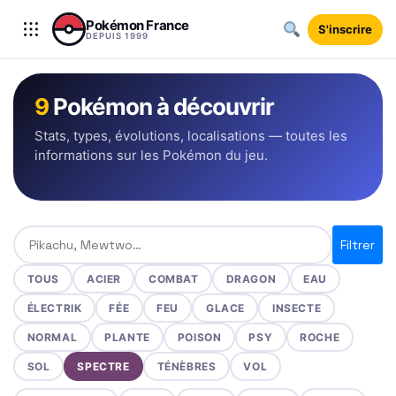
Aller au contenu
Pokémon France
S'inscrire
DEPUIS 1999
9
Pokémon à découvrir
Stats, types, évolutions, localisations — toutes les
informations sur les Pokémon du jeu.
Rechercher un Pokémon
Filtrer
TOUS
ACIER
COMBAT
DRAGON
EAU
ÉLECTRIK
FÉE
FEU
GLACE
INSECTE
NORMAL
PLANTE
POISON
PSY
ROCHE
SOL
SPECTRE
TÉNÈBRES
VOL