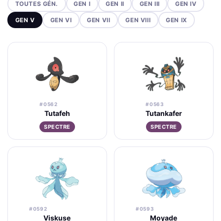
TOUTES GÉN.
GEN I
GEN II
GEN III
GEN IV
GEN V
GEN VI
GEN VII
GEN VIII
GEN IX
#0562
#0563
Tutafeh
Tutankafer
SPECTRE
SPECTRE
#0592
#0593
Viskuse
Moyade