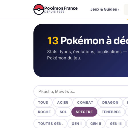
Aller au contenu
Pokémon France
Jeux & Guides
▾
DEPUIS 1999
13
Pokémon à déc
Stats, types, évolutions, localisations —
Pokémon du jeu.
Rechercher un Pokémon
TOUS
ACIER
COMBAT
DRAGON
ROCHE
SOL
SPECTRE
TÉNÈBRES
TOUTES GÉN.
GEN I
GEN II
GEN III