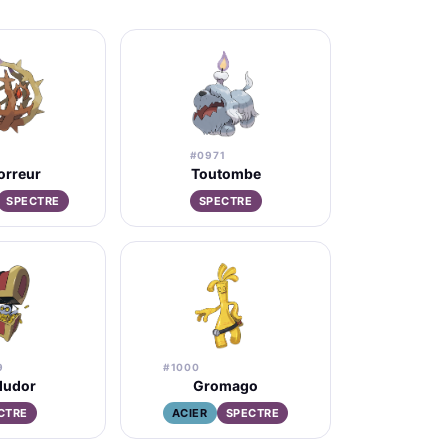
#0971
orreur
Toutombe
SPECTRE
SPECTRE
9
#1000
dudor
Gromago
CTRE
ACIER
SPECTRE