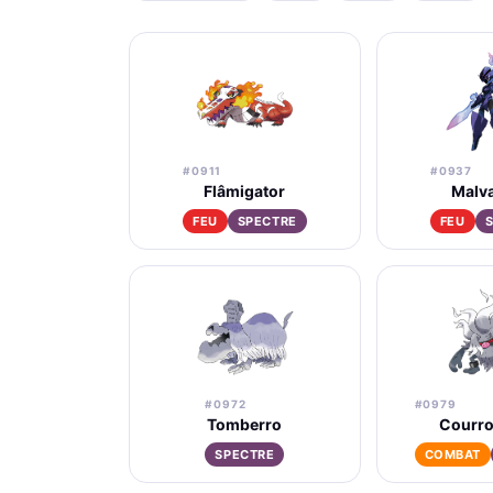
#0911
#0937
Flâmigator
Malv
FEU
SPECTRE
FEU
#0972
#0979
Tomberro
Courro
SPECTRE
COMBAT