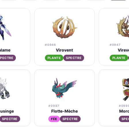
#0946
#0947
alame
Virovent
Virev
SPECTRE
PLANTE
SPECTRE
PLANTE
#0987
#099
usinge
Flotte-Mèche
Mor
SPECTRE
FÉE
SPECTRE
SPE