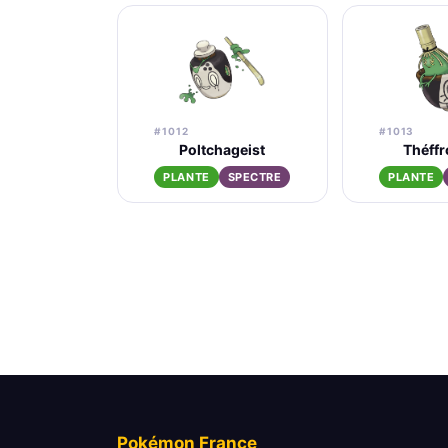
#1012
#1013
Poltchageist
Théffr
PLANTE
SPECTRE
PLANTE
Pokémon France