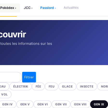
Actualités
Pokédex
JCC
Passlord
▾
▾
▾
ouvrir
 toutes les informations sur les
Filtrer
EAU
ÉLECTRIK
FÉE
FEU
GLACE
INSECTE
NOR
VOL
GEN IV
GEN V
GEN VI
GEN VII
GEN VIII
GEN IX