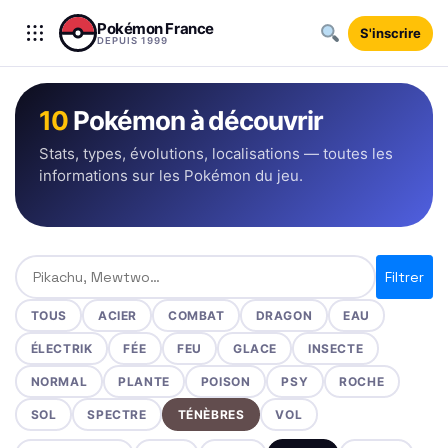
Aller au contenu
Pokémon France
S'inscrire
DEPUIS 1999
10
Pokémon à découvrir
Stats, types, évolutions, localisations — toutes les
informations sur les Pokémon du jeu.
Rechercher un Pokémon
Filtrer
TOUS
ACIER
COMBAT
DRAGON
EAU
ÉLECTRIK
FÉE
FEU
GLACE
INSECTE
NORMAL
PLANTE
POISON
PSY
ROCHE
SOL
SPECTRE
TÉNÈBRES
VOL