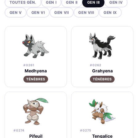
TOUTES GÉN.
GEN I
GEN II
GEN III
GEN IV
GEN V
GEN VI
GEN VII
GEN VIII
GEN IX
#0261
#0262
Medhyena
Grahyena
TÉNÈBRES
TÉNÈBRES
#0274
#0275
Pifeuil
Tengalice