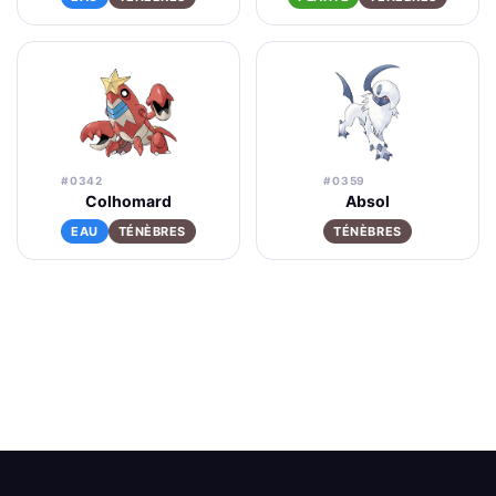
#0342
#0359
Colhomard
Absol
EAU
TÉNÈBRES
TÉNÈBRES