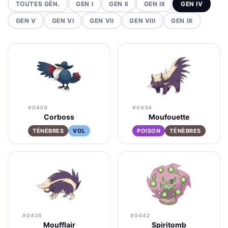
TOUTES GÉN.
GEN I
GEN II
GEN III
GEN IV
GEN V
GEN VI
GEN VII
GEN VIII
GEN IX
#0430
#0434
Corboss
Moufouette
TÉNÈBRES
VOL
POISON
TÉNÈBRES
#0435
#0442
Moufflair
Spiritomb