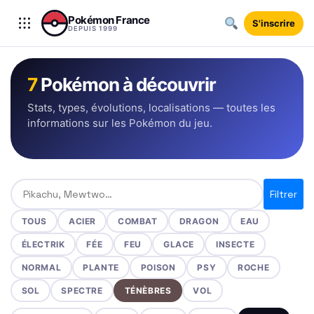
Aller au contenu
Pokémon France
S'inscrire
DEPUIS 1999
7
Pokémon à découvrir
Stats, types, évolutions, localisations — toutes les
informations sur les Pokémon du jeu.
Rechercher un Pokémon
Filtrer
TOUS
ACIER
COMBAT
DRAGON
EAU
ÉLECTRIK
FÉE
FEU
GLACE
INSECTE
NORMAL
PLANTE
POISON
PSY
ROCHE
SOL
SPECTRE
TÉNÈBRES
VOL