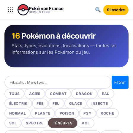
Aller au contenu
Pokémon France
S'inscrire
DEPUIS 1999
16
Pokémon à découvrir
Stats, types, évolutions, localisations — toutes les
informations sur les Pokémon du jeu.
Rechercher un Pokémon
Filtrer
TOUS
ACIER
COMBAT
DRAGON
EAU
ÉLECTRIK
FÉE
FEU
GLACE
INSECTE
NORMAL
PLANTE
POISON
PSY
ROCHE
SOL
SPECTRE
TÉNÈBRES
VOL