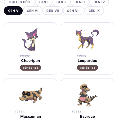
TOUTES GÉN.
GEN I
GEN II
GEN III
GEN IV
GEN V
GEN VI
GEN VII
GEN VIII
GEN IX
#0509
#0510
Chacripan
Léopardus
TÉNÈBRES
TÉNÈBRES
#0551
#0552
Mascaïman
Escroco