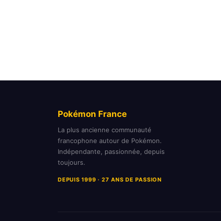
Pokémon France
La plus ancienne communauté
francophone autour de Pokémon.
Indépendante, passionnée, depuis
toujours.
DEPUIS 1999 · 27 ANS DE PASSION