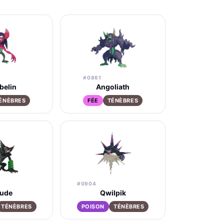
#0861
belin
Angoliath
ÉNÈBRES
FÉE
TÉNÈBRES
#0904
rude
Qwilpik
TÉNÈBRES
POISON
TÉNÈBRES