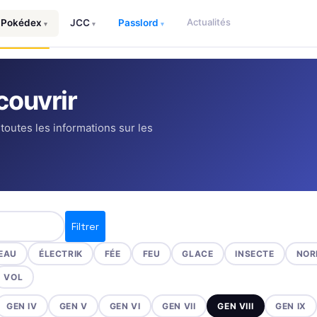
Actualités
Pokédex
JCC
Passlord
▾
▾
▾
ouvrir
 toutes les informations sur les
Filtrer
EAU
ÉLECTRIK
FÉE
FEU
GLACE
INSECTE
NOR
VOL
GEN IV
GEN V
GEN VI
GEN VII
GEN VIII
GEN IX