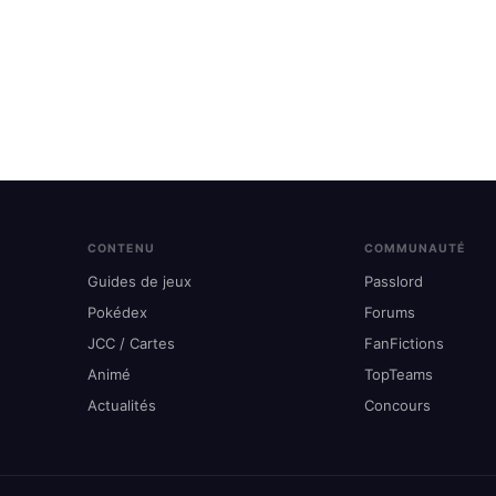
CONTENU
COMMUNAUTÉ
Guides de jeux
Passlord
Pokédex
Forums
JCC / Cartes
FanFictions
Animé
TopTeams
Actualités
Concours