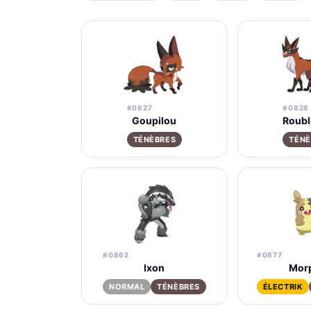
#0827
#0828
Goupilou
Roubl
TÉNÈBRES
TÉNÈ
#0862
#0877
Ixon
Mor
NORMAL
TÉNÈBRES
ÉLECTRIK