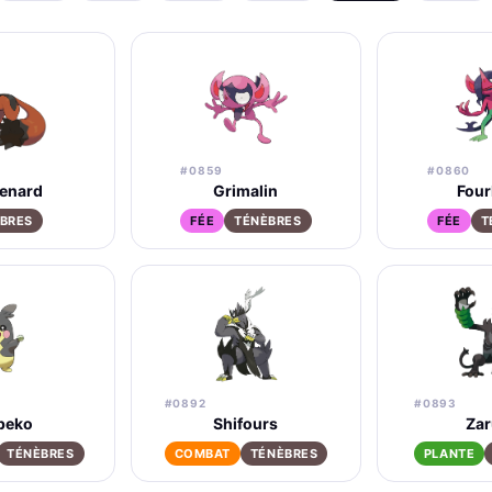
#0859
#0860
enard
Grimalin
Four
BRES
FÉE
TÉNÈBRES
FÉE
T
#0892
#0893
peko
Shifours
Za
TÉNÈBRES
COMBAT
TÉNÈBRES
PLANTE