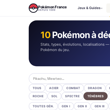
Aller au contenu
Pokémon France
Jeux & Guides
▾
DEPUIS 1999
10
Pokémon à déc
Stats, types, évolutions, localisations —
Pokémon du jeu.
Rechercher un Pokémon
TOUS
ACIER
COMBAT
DRAGON
ROCHE
SOL
SPECTRE
TÉNÈBRES
TOUTES GÉN.
GEN I
GEN II
GEN III