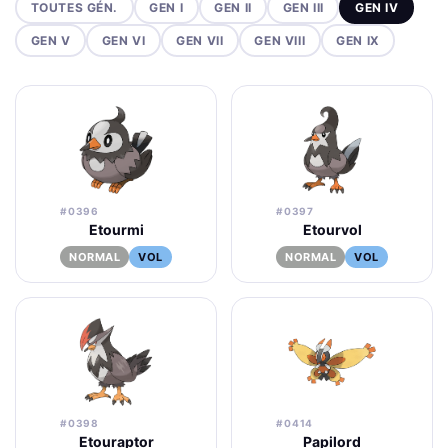
TOUTES GÉN.
GEN I
GEN II
GEN III
GEN IV
GEN V
GEN VI
GEN VII
GEN VIII
GEN IX
#0396
#0397
Etourmi
Etourvol
NORMAL
VOL
NORMAL
VOL
#0398
#0414
Etouraptor
Papilord