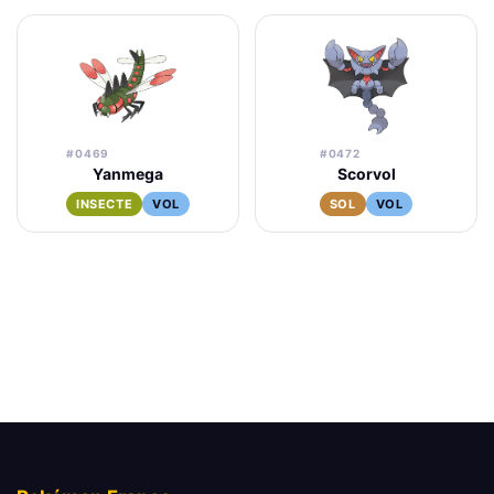
#0469
#0472
Yanmega
Scorvol
INSECTE
VOL
SOL
VOL