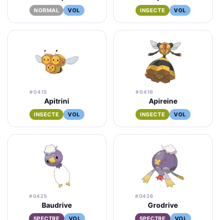
NORMAL
VOL
INSECTE
VOL
#0415
#0416
Apitrini
Apireine
INSECTE
VOL
INSECTE
VOL
#0425
#0426
Baudrive
Grodrive
SPECTRE
VOL
SPECTRE
VOL