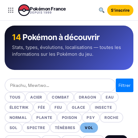
Aller au contenu
Pokémon France
S'inscrire
DEPUIS 1999
14
Pokémon à découvrir
Stats, types, évolutions, localisations — toutes les
informations sur les Pokémon du jeu.
Rechercher un Pokémon
Filtrer
TOUS
ACIER
COMBAT
DRAGON
EAU
ÉLECTRIK
FÉE
FEU
GLACE
INSECTE
NORMAL
PLANTE
POISON
PSY
ROCHE
SOL
SPECTRE
TÉNÈBRES
VOL