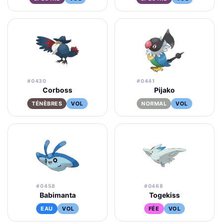
#0430
#0441
Corboss
Pijako
TÉNÈBRES
VOL
NORMAL
VOL
#0458
#0468
Babimanta
Togekiss
EAU
VOL
FÉE
VOL