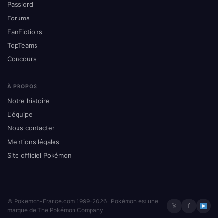
Passlord
Forums
FanFictions
TopTeams
Concours
À PROPOS
Notre histoire
L'équipe
Nous contacter
Mentions légales
Site officiel Pokémon
© Pokemon-France.com 1999–2026 · Pokémon est une
𝕏
f
marque de The Pokémon Company