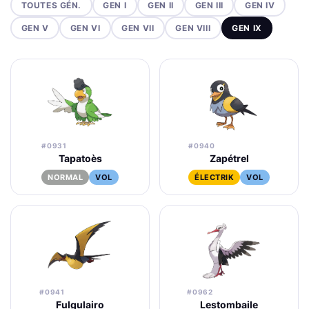
TOUTES GÉN.
GEN I
GEN II
GEN III
GEN IV
GEN V
GEN VI
GEN VII
GEN VIII
GEN IX
#0931
#0940
Tapatoès
Zapétrel
NORMAL
VOL
ÉLECTRIK
VOL
#0941
#0962
Fulgulairo
Lestombaile