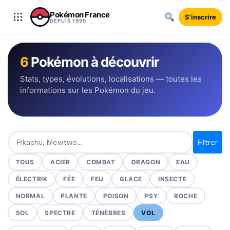
Aller au contenu
Pokémon France
S'inscrire
DEPUIS 1999
6
Pokémon à découvrir
Stats, types, évolutions, localisations — toutes les
informations sur les Pokémon du jeu.
Rechercher un Pokémon
Filtrer
TOUS
ACIER
COMBAT
DRAGON
EAU
ÉLECTRIK
FÉE
FEU
GLACE
INSECTE
NORMAL
PLANTE
POISON
PSY
ROCHE
SOL
SPECTRE
TÉNÈBRES
VOL