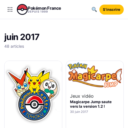
Aller au contenu
Pokémon France
S'inscrire
DEPUIS 1999
juin 2017
48 articles
Jeux vidéo
Magicarpe Jump saute
vers la version 1.2 !
30 juin 2017