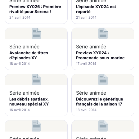
Série animée
Série animée
Preview XY026 : Première
L’épisode XY024 est
rivalité pour Serena !
reporté
24 avril 2014
21 avril 2014
Série animée
Série animée
Avalanche de titres
Preview XY024 :
d’épisodes XY
Promenade sous-marine
18 avril 2014
17 avril 2014
Série animée
Série animée
Les débris spatiaux,
Découvrez le générique
nouveau spécial XY
français de la saison 17
16 avril 2014
13 avril 2014
Série animée
Série animée