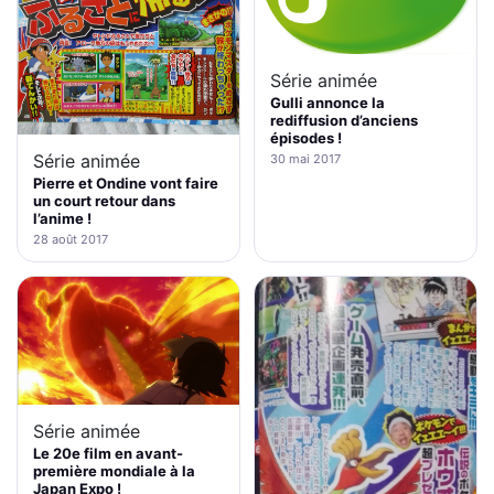
Série animée
Gulli annonce la
rediffusion d’anciens
épisodes !
Série animée
30 mai 2017
Pierre et Ondine vont faire
un court retour dans
l’anime !
28 août 2017
Série animée
Le 20e film en avant-
première mondiale à la
Japan Expo !