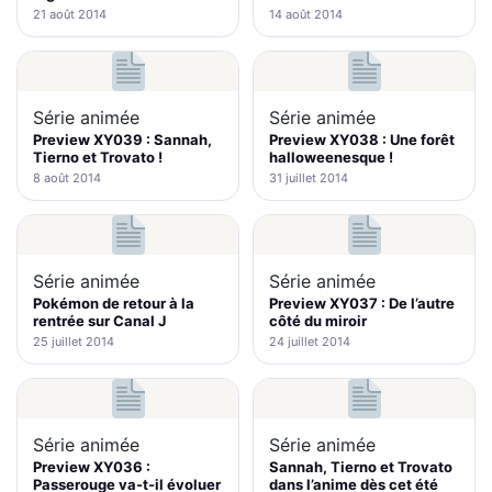
21 août 2014
14 août 2014
Série animée
Série animée
Preview XY039 : Sannah,
Preview XY038 : Une forêt
Tierno et Trovato !
halloweenesque !
8 août 2014
31 juillet 2014
Série animée
Série animée
Pokémon de retour à la
Preview XY037 : De l’autre
rentrée sur Canal J
côté du miroir
25 juillet 2014
24 juillet 2014
Série animée
Série animée
Preview XY036 :
Sannah, Tierno et Trovato
Passerouge va-t-il évoluer
dans l’anime dès cet été