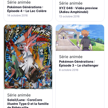
Série animée
Série animée
Pokémon Générations :
XYZ 046 : Vidéo preview
Épisode 4 – Le Lac Colère
(Adieu Amphinobi)
14 octobre 2016
13 octobre 2016
Série animée
Pokémon Générations :
Épisode 3 – Le challenger
8 octobre 2016
Série animée
Soleil/Lune : CoroCoro
illustre Type:0 et la famille
de Bébécaille