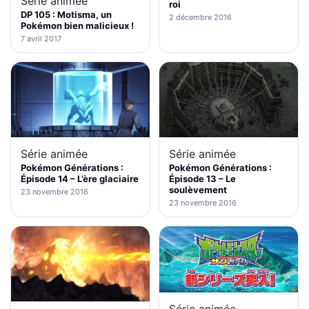
Série animée
roi
DP 105 : Motisma, un
2 décembre 2016
Pokémon bien malicieux !
7 avril 2017
Série animée
Série animée
Pokémon Générations :
Pokémon Générations :
Épisode 14 – L’ère glaciaire
Épisode 13 – Le
soulèvement
23 novembre 2016
23 novembre 2016
Série animée