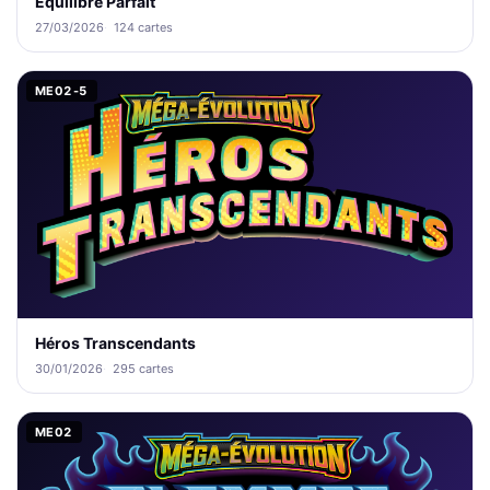
Équilibre Parfait
27/03/2026
124 cartes
ME02-5
Héros Transcendants
30/01/2026
295 cartes
ME02