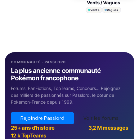
Vents / Vagues
Vents
Vagues
COMMUNAUTÉ · PASSLORD
La plus ancienne communauté
Pokémon francophone
Forums, FanFictions, TopTeams, Concours… Rejoignez
des milliers de passionnés sur Passlord, le cœur de
Pokemon-France depuis 1999.
Rejoindre Passlord
Voir les forums
25+ ans d'histoire
3,2 M messages
12 k TopTeams