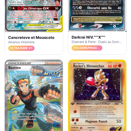
Darkrai NIV.'''''X'''''
Cancrelove et Mouscoto
Diamant & Perle : Duels au Sommet
Alliance Infaillible
HOLOGRAPHIQUE RARE NIV.X
ULTRA RARE V1