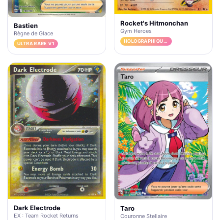
Rocket's Hitmonchan
Bastien
Gym Heroes
Règne de Glace
HOLOGRAPHIQUE RARE
ULTRA RARE V1
Dark Electrode
Taro
EX : Team Rocket Returns
Couronne Stellaire