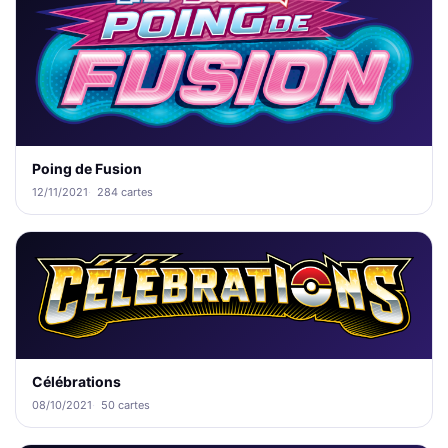
Poing de Fusion
12/11/2021
284 cartes
Célébrations
08/10/2021
50 cartes