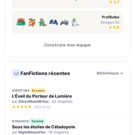
★ 4,7
ProfBulbe
Smogon OU
★ 4,6
Construire mon équipe
FanFictions récentes
Bibliothèque →
AVENTURE
En cours
L'Éveil du Porteur de Lumière
par
SilverMoonWriter
· 42 chapitres
★★★★★
(284 avis)
ROMANCE
Terminé
Sous les étoiles de Céladopole
par
NightBloomPen
· 18 chapitres