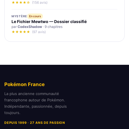
★★★★☆
(156 avis)
MYSTÈRE
En cours
Le Fichier Mewtwo — Dossier classifié
par
CodexShadow
· 9 chapitres
★★★★★
(97 avis)
Pokémon France
La plus ancienne communauté
francophone autour de Pokémon.
Indépendante, passionnée, depuis
toujours.
DEPUIS 1999 · 27 ANS DE PASSION