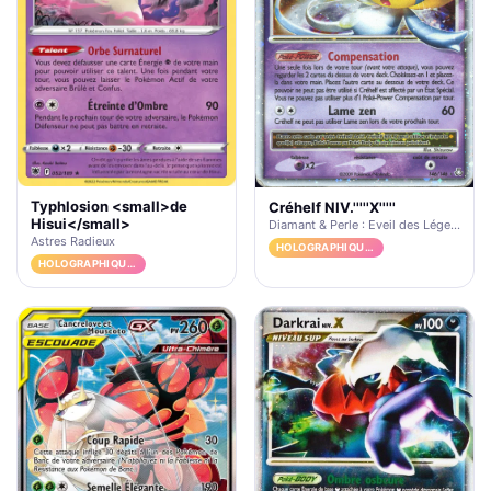
Typhlosion <small>de
Créhelf NIV.'''''X'''''
Hisui</small>
Diamant & Perle : Eveil des Légendes
Astres Radieux
HOLOGRAPHIQUE RARE NIV.X
HOLOGRAPHIQUE RARE