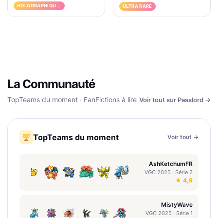
HOLOGRAPHIQUE RARE
ULTRA RARE
La Communauté
TopTeams du moment · FanFictions à lire
Voir tout sur Passlord →
TopTeams du moment
Voir tout →
AshKetchumFR
VGC 2025 · Série 2
★ 4,9
MistyWave
VGC 2025 · Série 1