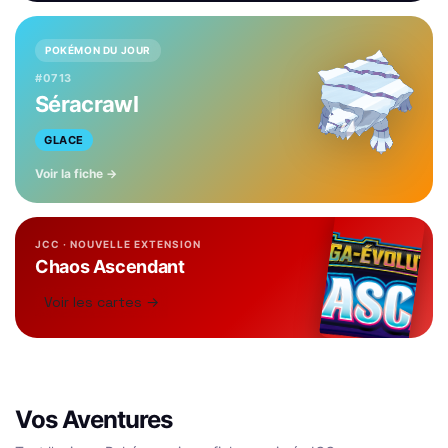
POKÉMON DU JOUR
#0713
Séracrawl
GLACE
Voir la fiche →
JCC · NOUVELLE EXTENSION
Chaos Ascendant
Voir les cartes →
Vos Aventures