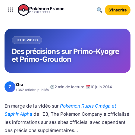
Aller au contenu
Pokémon France
S'inscrire
DEPUIS 1999
JEUX VIDÉO
Des précisions sur Primo-Kyogre
et Primo-Groudon
Zhu
Z
·
·
2 min de lecture
10 juin 2014
1 362 articles publiés
En marge de la vidéo sur
Pokémon Rubis Oméga et
Saphir Alpha
de l’E3, The Pokémon Company a officialisé
les informations sur ses sites officiels, avec cependant
des précisions supplémentaires…