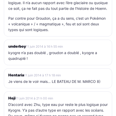
logique. Il n’a aucun rapport avec l’ère glaciaire ou quoique
ce soit, ça ne fait pas du tout partie de l’histoire de Hoenn.
Par contre pour Groudon, ça a du sens, c’est un Pokémon
« volcanique » / « magmatique », feu et sol sont deux
types qui sont logiques.
underboy
11 juin 2014 à 16 h 55 min
kyogre n’a pas doublé , groudon a doublé , kyogre a
quadruplé !
Hentaria
11 juin 2014 à 17 h 18 min
Je viens de le voir mais… LE BATEAU DE M. MARCO 8)
Hoji
11 juin 2014 à 21 h 00 min
D’accord avec Zhu, type eau pur reste le plus logique pour
Kyogre. Y’a pas d’autre type en rapport avec les océans.
Du coup, même si Kyogre ne gagne pas un second type