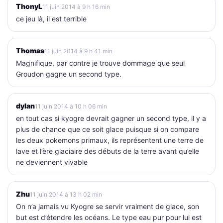
ThonyL
11 juin 2014 à 9 h 16 min
ce jeu là, il est terrible
Thomas
11 juin 2014 à 9 h 41 min
Magnifique, par contre je trouve dommage que seul
Groudon gagne un second type.
dylan
11 juin 2014 à 10 h 06 min
en tout cas si kyogre devrait gagner un second type, il y a
plus de chance que ce soit glace puisque si on compare
les deux pokemons primaux, ils représentent une terre de
lave et l’ère glaciaire des débuts de la terre avant qu’elle
ne deviennent vivable
Zhu
11 juin 2014 à 13 h 02 min
On n’a jamais vu Kyogre se servir vraiment de glace, son
but est d’étendre les océans. Le type eau pur pour lui est