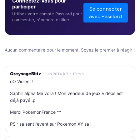
Connectez-vous pour
participer
Se connecter
Utilisez votre compte Passlord pour
avec Passlord
commenter, répondre et liker.
Aucun commentaire pour le moment. Soyez le premier à réagir !
GreysageBlitz
11 juin 2014 à 3 h 19 min
oO Violent !
Saphir alpha Me voila ! Mon vendeur de jeux videos est
déjà payé :p
Merci PokemonFrance ^^
PS : sa sent l’event sur Pokemon XY sa !