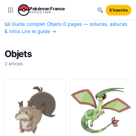
Aller au contenu
Pokémon France
S'inscrire
DEPUIS 1999
Guide complet
Objets
0 pages — soluces, astuces
& infos
Lire le guide →
Objets
3 articles