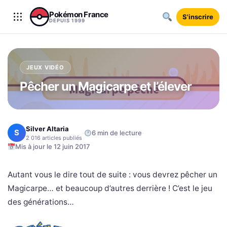
Aller au contenu
Pokémon France
S'inscrire
DEPUIS 1999
JEUX VIDÉO
Pêcher un Magicarpe et l’élever
Silver Altaria
S
·
·
6 min de lecture
2 016 articles publiés
Mis à jour le 12 juin 2017
Autant vous le dire tout de suite : vous devrez pêcher un
Magicarpe… et beaucoup d’autres derrière ! C’est le jeu
des générations…