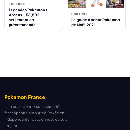
BOUTIQUE
Légendes Pokémon :
BOUTIQUE
Arceus – 53,89€
Le guide d’achat Pokémon
seulement en
de Noël 2021
précommande !
Pokémon France
La plus ancienne communauté
francophone autour de Pokémon.
Indépendante, passionnée, depuis
toujours.