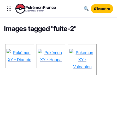
Aller au contenu
Pokémon France
S'inscrire
DEPUIS 1999
Images tagged "fuite-2"