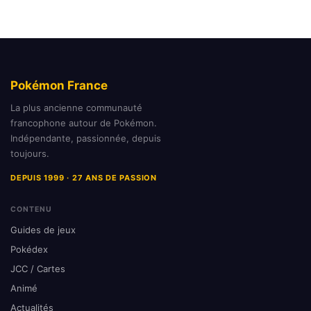
Pokémon France
La plus ancienne communauté
francophone autour de Pokémon.
Indépendante, passionnée, depuis
toujours.
DEPUIS 1999 · 27 ANS DE PASSION
CONTENU
Guides de jeux
Pokédex
JCC / Cartes
Animé
Actualités