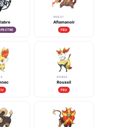
#0631
labre
Aflamanoir
SPECTRE
FEU
53
#0654
nnec
Roussil
EU
FEU