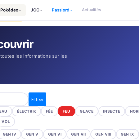
Actualités
Pokédex
JCC
Passlord
▾
▾
▾
ouvrir
 toutes les informations sur les
Filtrer
EAU
ÉLECTRIK
FÉE
FEU
GLACE
INSECTE
NOR
VOL
GEN IV
GEN V
GEN VI
GEN VII
GEN VIII
GEN IX