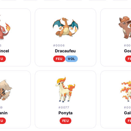
5
#0006
#00
incel
Dracaufeu
Go
EU
FEU
VOL
F
59
#0077
#00
anin
Ponyta
Ga
EU
FEU
F