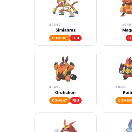
#0392
#046
Simiabraz
Mag
COMBAT
FEU
F
#0499
#0500
Grotichon
Roit
COMBAT
FEU
COMBA