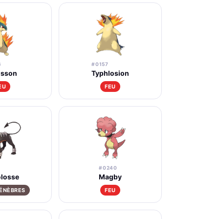
6
#0157
isson
Typhlosion
EU
FEU
#0240
losse
Magby
ÉNÈBRES
FEU