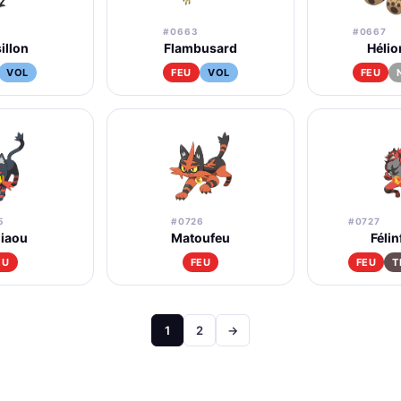
#0663
#0667
illon
Flambusard
Héli
VOL
FEU
VOL
FEU
5
#0726
#0727
iaou
Matoufeu
Féli
EU
FEU
FEU
T
Pagination
1
2
→
des
publications