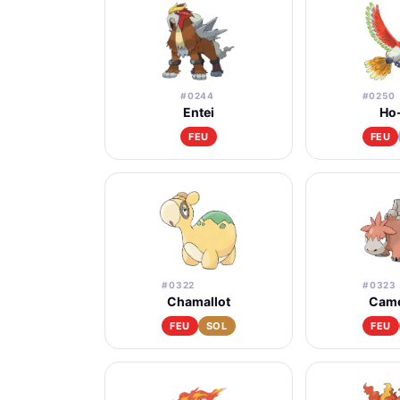
#0244
#0250
Entei
Ho
FEU
FEU
#0322
#0323
Chamallot
Came
FEU
SOL
FEU