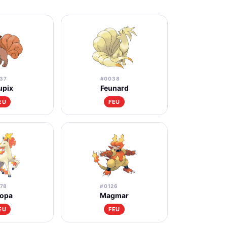
37
#0038
upix
Feunard
EU
FEU
78
#0126
lopa
Magmar
EU
FEU