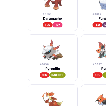
#0555
#0607
Darumacho
Funé
FEU
PSY
FEU
#0636
#0637
Pyronille
Py
FEU
INSECTE
FEU