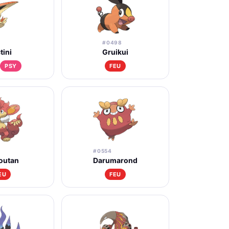
#0498
tini
Gruikui
PSY
FEU
4
#0554
outan
Darumarond
EU
FEU