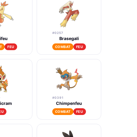
#0257
ifeu
Brasegali
T
FEU
COMBAT
FEU
0
#0391
ticram
Chimpenfeu
EU
COMBAT
FEU