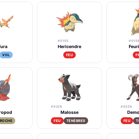
#0155
#015
fura
Hericendre
Feur
VOL
FEU
F
#0228
#0229
ropod
Malosse
Demo
ROCHE
FEU
TÉNÈBRES
FEU
T