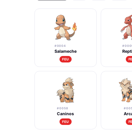
#0004
#000
Salameche
Rept
FEU
F
#0058
#00
Caninos
Arc
FEU
F