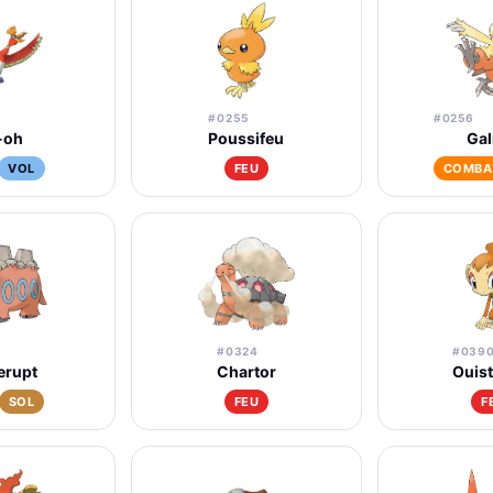
#0255
#0256
-oh
Poussifeu
Gal
VOL
FEU
COMBA
#0324
#039
rupt
Chartor
Ouis
SOL
FEU
F