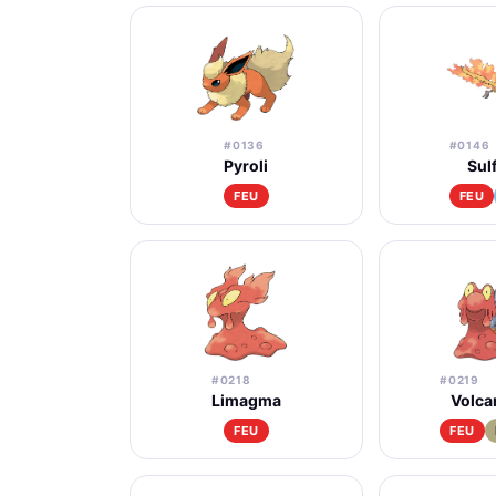
#0136
#0146
Pyroli
Sul
FEU
FEU
#0218
#0219
Limagma
Volca
FEU
FEU