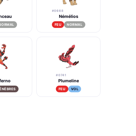
#0668
onceau
Némélios
NORMAL
FEU
NORMAL
#0741
nferno
Plumeline
ÉNÈBRES
FEU
VOL