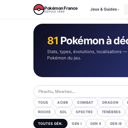
Aller au contenu
Pokémon France
Jeux & Guides
▾
DEPUIS 1999
81
Pokémon à déc
Stats, types, évolutions, localisations —
Pokémon du jeu.
Rechercher un Pokémon
TOUS
ACIER
COMBAT
DRAGON
ROCHE
SOL
SPECTRE
TÉNÈBRES
TOUTES GÉN.
GEN I
GEN II
GEN III