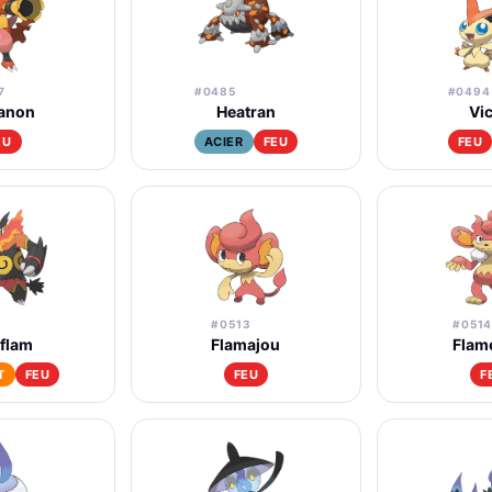
7
#0485
#0494
anon
Heatran
Vic
EU
ACIER
FEU
FEU
#0513
#051
iflam
Flamajou
Flam
T
FEU
FEU
F