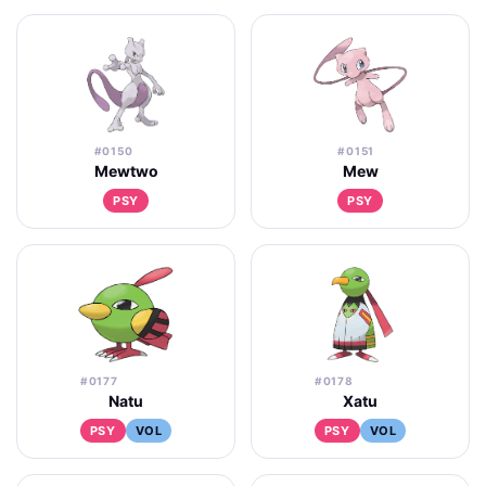
#0150
#0151
Mewtwo
Mew
PSY
PSY
#0177
#0178
Natu
Xatu
PSY
VOL
PSY
VOL