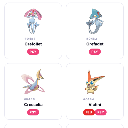
#0481
#0482
Crefollet
Crefadet
PSY
PSY
#0488
#0494
Cresselia
Victini
PSY
FEU
PSY