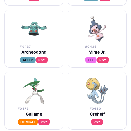
#0437
#0439
Archeodong
Mime Jr.
ACIER
PSY
FÉE
PSY
#0475
#0480
Gallame
Crehelf
COMBAT
PSY
PSY