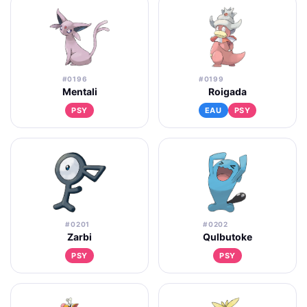
#0196
#0199
Mentali
Roigada
PSY
EAU
PSY
#0201
#0202
Zarbi
Qulbutoke
PSY
PSY