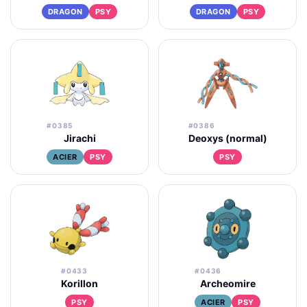
DRAGON
PSY
DRAGON
PSY
#0385
#0386
Jirachi
Deoxys (normal)
ACIER
PSY
PSY
#0433
#0436
Korillon
Archeomire
PSY
ACIER
PSY