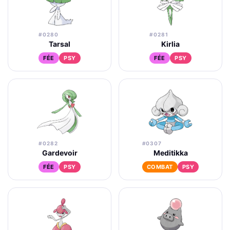
#0280
#0281
Tarsal
Kirlia
FÉE
PSY
FÉE
PSY
#0282
#0307
Gardevoir
Meditikka
FÉE
PSY
COMBAT
PSY