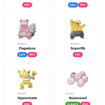
PSY
EAU
PSY
#0080
#0096
Flagadoss
Soporifik
EAU
PSY
PSY
#0097
#0102
Hypnomade
Noeunoeuf
PSY
PLANTE
PSY