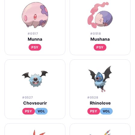
#0517
#0518
Munna
Mushana
PSY
PSY
#0527
#0528
Chovsourir
Rhinolove
PSY
VOL
PSY
VOL