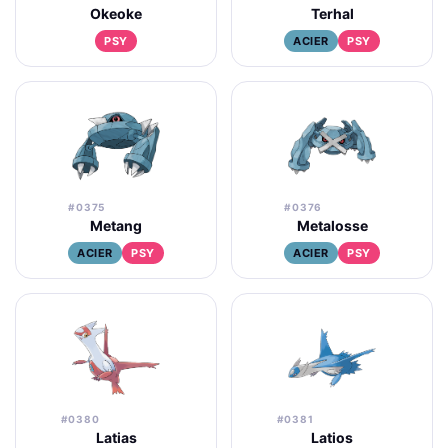
Okeoke
Terhal
PSY
ACIER
PSY
#0375
#0376
Metang
Metalosse
ACIER
PSY
ACIER
PSY
#0380
#0381
Latias
Latios