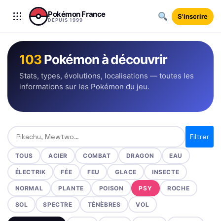
Aller au contenu
Pokémon France
S'inscrire
DEPUIS 1999
103
Pokémon à découvrir
Stats, types, évolutions, localisations — toutes les
informations sur les Pokémon du jeu.
Rechercher un Pokémon
Filtrer
TOUS
ACIER
COMBAT
DRAGON
EAU
ÉLECTRIK
FÉE
FEU
GLACE
INSECTE
NORMAL
PLANTE
POISON
PSY
ROCHE
SOL
SPECTRE
TÉNÈBRES
VOL