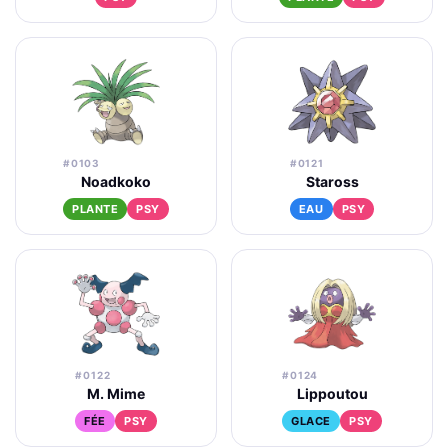
#0103
#0121
Noadkoko
Staross
PLANTE
PSY
EAU
PSY
#0122
#0124
M. Mime
Lippoutou
FÉE
PSY
GLACE
PSY