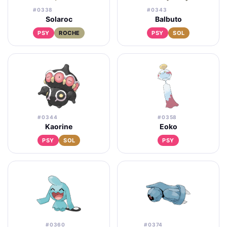
#0338
#0343
Solaroc
Balbuto
PSY
ROCHE
PSY
SOL
#0344
#0358
Kaorine
Eoko
PSY
SOL
PSY
#0360
#0374