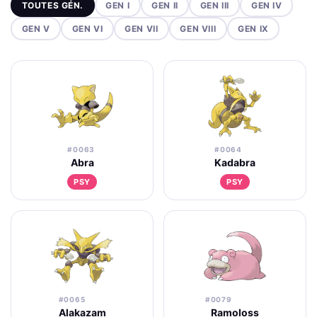
TOUTES GÉN.
GEN I
GEN II
GEN III
GEN IV
GEN V
GEN VI
GEN VII
GEN VIII
GEN IX
#0063
#0064
Abra
Kadabra
PSY
PSY
#0065
#0079
Alakazam
Ramoloss