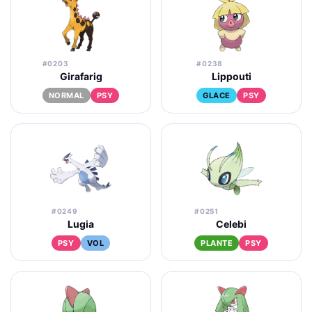
#0203
#0238
Girafarig
Lippouti
NORMAL
PSY
GLACE
PSY
#0249
#0251
Lugia
Celebi
PSY
VOL
PLANTE
PSY