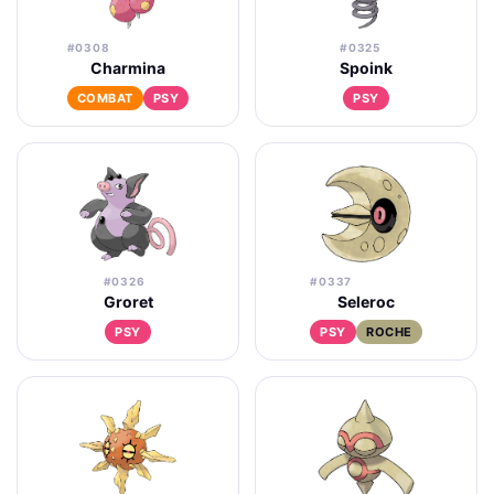
#0308
#0325
Charmina
Spoink
COMBAT
PSY
PSY
#0326
#0337
Groret
Seleroc
PSY
PSY
ROCHE