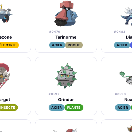
#0476
#0483
ezone
Tarinorme
Di
ÉLECTRIK
ACIER
ROCHE
ACIER
#0597
#0598
argot
Grindur
Noa
INSECTE
ACIER
PLANTE
ACIER