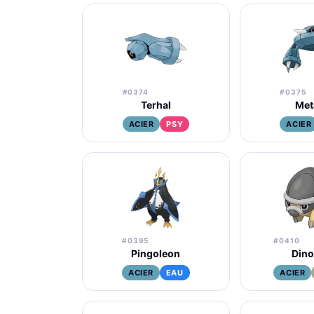
#0374
#0375
Terhal
Met
ACIER
PSY
ACIER
#0395
#0410
Pingoleon
Dino
ACIER
EAU
ACIER