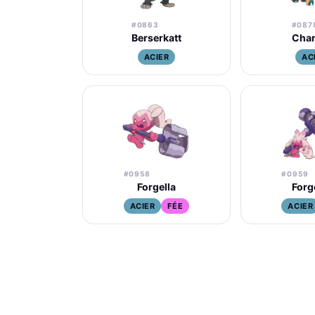
#0863
#087
Berserkatt
Char
ACIER
AC
#0958
#0959
Forgella
Forg
ACIER
FÉE
ACIER