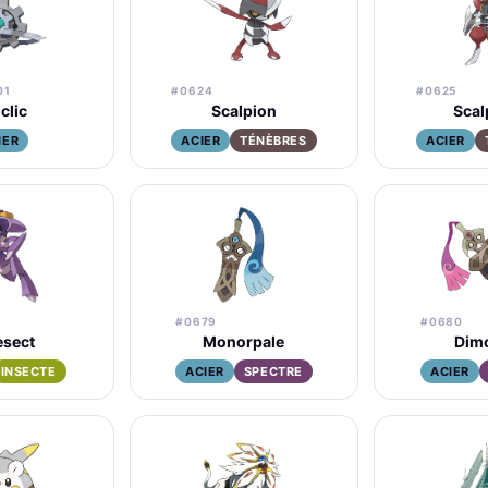
01
#0624
#0625
iclic
Scalpion
Scal
IER
ACIER
TÉNÈBRES
ACIER
#0679
#0680
sect
Monorpale
Dim
INSECTE
ACIER
SPECTRE
ACIER