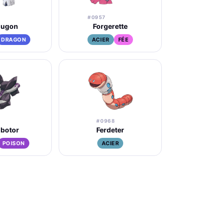
#0957
lugon
Forgerette
DRAGON
ACIER
FÉE
#0968
botor
Ferdeter
POISON
ACIER