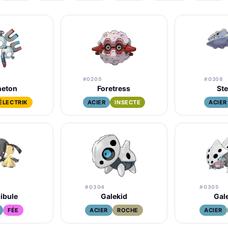
#0205
#0208
eton
Foretress
Ste
ÉLECTRIK
ACIER
INSECTE
ACIER
#0304
#0305
ibule
Galekid
Gal
FÉE
ACIER
ROCHE
ACIER