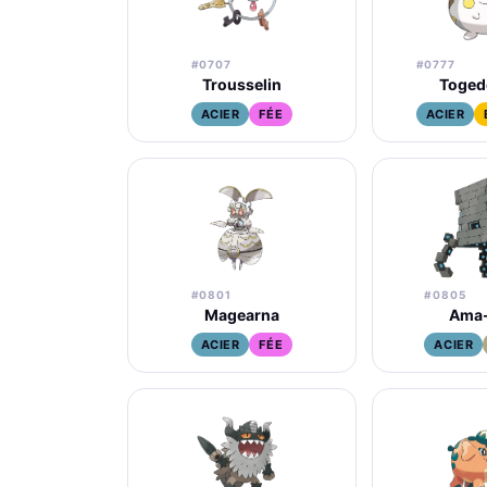
#0707
#0777
Trousselin
Toged
ACIER
FÉE
ACIER
#0801
#0805
Magearna
Ama
ACIER
FÉE
ACIER