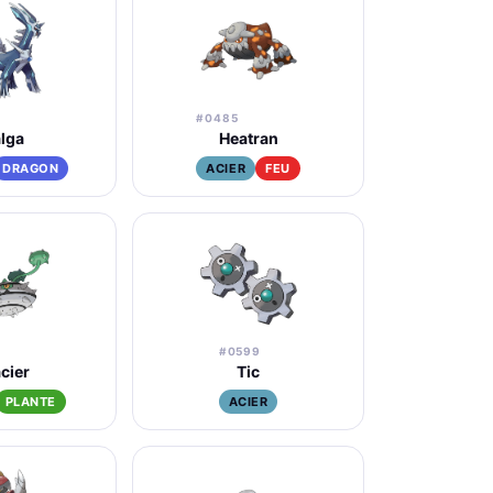
#0485
alga
Heatran
DRAGON
ACIER
FEU
#0599
cier
Tic
PLANTE
ACIER