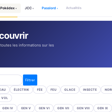
Actualités
Pokédex
JCC
Passlord
▾
▾
▾
couvrir
 toutes les informations sur les
Filtrer
EAU
ÉLECTRIK
FÉE
FEU
GLACE
INSECTE
NOR
VOL
GEN IV
GEN V
GEN VI
GEN VII
GEN VIII
GEN IX