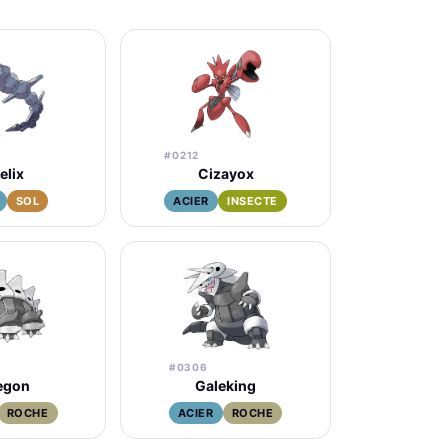
#0212
elix
Cizayox
SOL
ACIER
INSECTE
#0306
egon
Galeking
ROCHE
ACIER
ROCHE