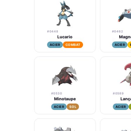
#0448
#0462
Lucario
Magn
ACIER
COMBAT
ACIER
#0530
#0589
Minotaupe
Lanç
ACIER
SOL
ACIER