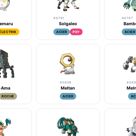
#0791
#0797
emaru
Solgaleo
Bambo
ÉLECTRIK
ACIER
PSY
ACIER
#0808
#08
-Ama
Meltan
Mel
ROCHE
ACIER
AC