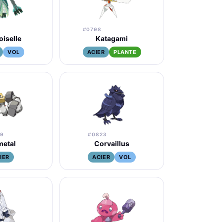
#0798
iselle
Katagami
VOL
ACIER
PLANTE
09
#0823
metal
Corvaillus
IER
ACIER
VOL