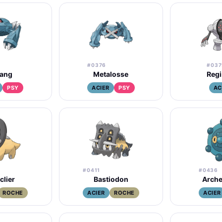
#0376
#037
ang
Metalosse
Regi
PSY
ACIER
PSY
AC
#0411
#0436
clier
Bastiodon
Arch
ROCHE
ACIER
ROCHE
ACIER