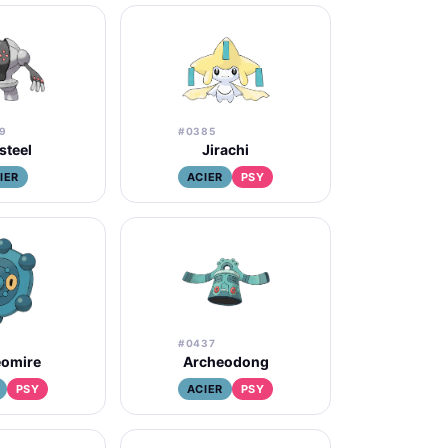
9
#0385
steel
Jirachi
IER
ACIER
PSY
#0437
eomire
Archeodong
PSY
ACIER
PSY