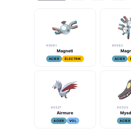
#0081
#0082
Magneti
Magn
ACIER
ÉLECTRIK
ACIER
#0227
#0303
Airmure
Mysd
ACIER
VOL
ACIER