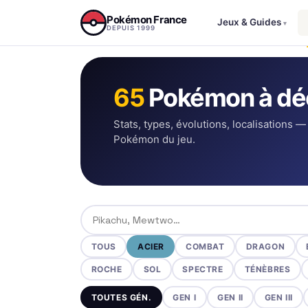
Aller au contenu
Pokémon France
Jeux & Guides
▾
DEPUIS 1999
65
Pokémon à dé
Stats, types, évolutions, localisations —
Pokémon du jeu.
Rechercher un Pokémon
TOUS
ACIER
COMBAT
DRAGON
ROCHE
SOL
SPECTRE
TÉNÈBRES
TOUTES GÉN.
GEN I
GEN II
GEN III