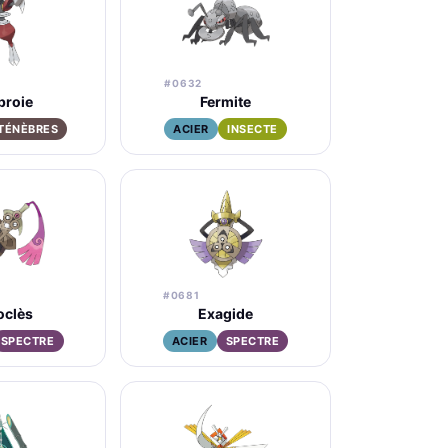
#0632
proie
Fermite
TÉNÈBRES
ACIER
INSECTE
#0681
oclès
Exagide
SPECTRE
ACIER
SPECTRE