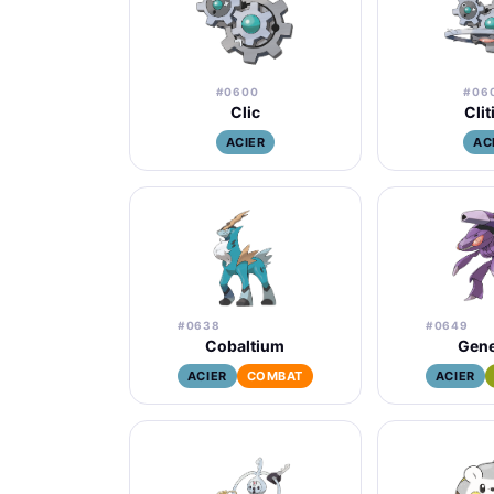
#0600
#06
Clic
Clit
ACIER
AC
#0638
#0649
Cobaltium
Gene
ACIER
COMBAT
ACIER